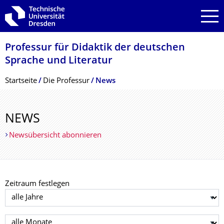
Zur Hauptnavigation springen
Zur Suche springen
Zum Inhalt springen
Professur für Didaktik der deutschen
Sprache und Literatur
Breadcrumb-Menü
Startseite
Die Professur
News
NEWS
Newsübersicht abonnieren
Zeitraum festlegen
Jahr auswählen
Monat auswählen