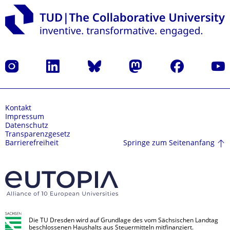
Instagram
LinkedIn
Bluesky
Mastodon
Facebook
Yout
Kontakt
Impressum
Datenschutz
Transparenzgesetz
Springe zum Seitenanfang
Barrierefreiheit
Die TU Dresden wird auf Grundlage des vom Sächsischen Landtag
beschlossenen Haushalts aus Steuermitteln mitfinanziert.