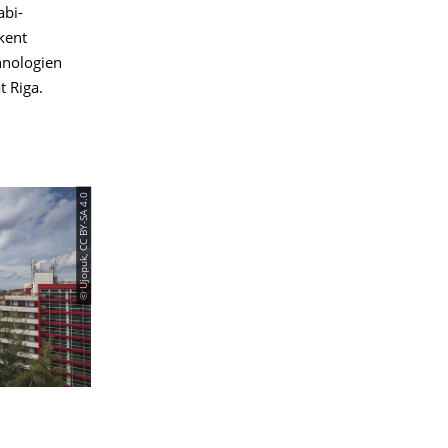
abi-
kent
hnologien
t Riga.
© Ujopuk, CC BY-SA 4.0