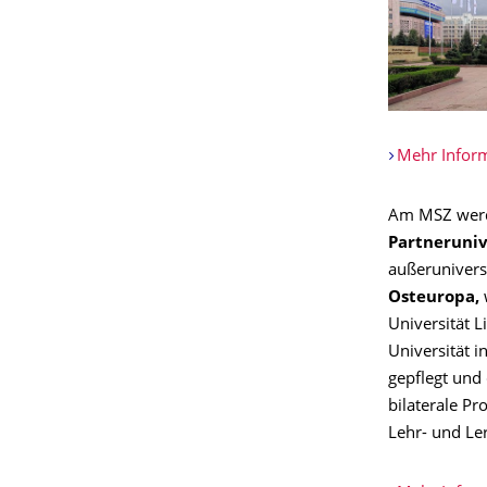
Mehr Inform
Am MSZ werd
Partneruniv
außerunivers
Osteuropa,
Universität L
Universität i
gepflegt und 
bilaterale P
Lehr- und Ler