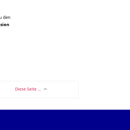
u den
asien
Diese Seite …