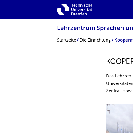
Zur Hauptnavigation springen
Zur Suche springen
Zum Inhalt springen
Lehrzentrum Sprachen un
Breadcrumb-Menü
Startseite
Die Einrichtung
Koopera
KOOPE
Das Lehrzent
Universitäte
Zentral- sow