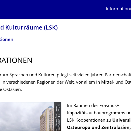
Information
d Kulturräume (LSK)
tionen
RATIONEN
rum Sprachen und Kulturen pflegt seit vielen Jahren Partnerschaf
n in verschiedenen Regionen der Welt, vor allem in Mittel- und O
ie Ostasien.
©
A
l
e
x
a
n
d
r
u
P
a
n
o
i
u
f
r
o
m
B
u
c
h
a
r
e
s
t,
R
o
m
a
n
i
a,
C
C
B
Y
2
.
0
Im Rahmen des Erasmus+
Kapazitätsaufbauprogramms unt
LSK Kooperationen zu
Universi
Osteuropa und Zentralasien,