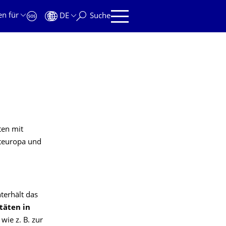
en für
DE
Suche
ten mit
steuropa und
erhält das
täten in
wie z. B. zur