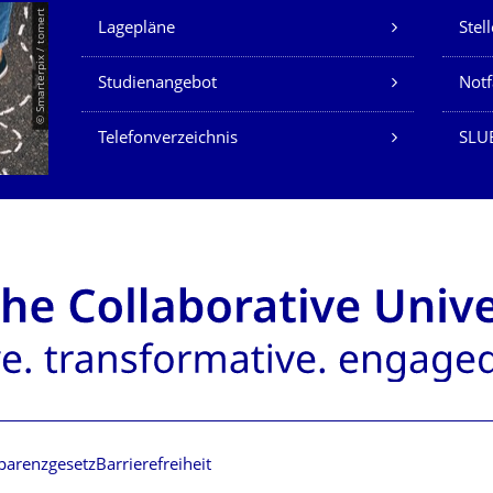
Unsere Dienste
© Smarterpix / tomert
Lagepläne
Stel
Studienangebot
Not
Telefonverzeichnis
SLUB
parenzgesetz
Barrierefreiheit