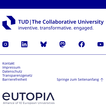
Instagram
LinkedIn
Bluesky
Mastodon
Facebook
Yout
Kontakt
Impressum
Datenschutz
Transparenzgesetz
Springe zum Seitenanfang
Barrierefreiheit