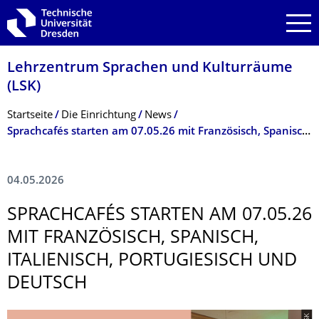
Zur Hauptnavigation springen
Zur Suche springen
Zum Inhalt springen
Lehrzentrum Sprachen und Kulturräume
(LSK)
Breadcrumb-Menü
Startseite
Die Einrichtung
News
Sprachcafés starten am 07.05.26 mit Französisch, Spanisch, Italienisch, Portugiesisch und Deutsch
04.05.2026
SPRACHCAFÉS STARTEN AM 07.05.26
MIT FRANZÖSISCH, SPANISCH,
ITALIENISCH, PORTUGIESISCH UND
DEUTSCH