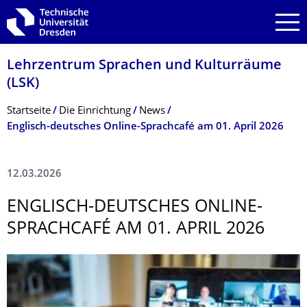
Zur Hauptnavigation springen
Zur Suche springen
Zum Inhalt springen
Lehrzentrum Sprachen und Kulturräume
(LSK)
Breadcrumb-Menü
Startseite
Die Einrichtung
News
Englisch-deutsches Online-Sprachcafé am 01. April 2026
12.03.2026
ENGLISCH-DEUTSCHES ONLINE-
SPRACHCAFÉ AM 01. APRIL 2026