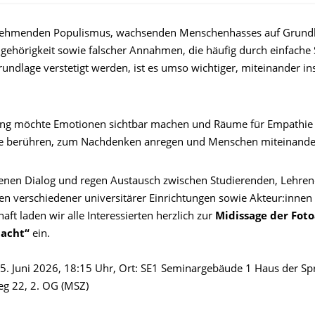
unehmenden Populismus, wachsenden Menschenhasses auf Grund
ugehörigkeit sowie falscher Annahmen, die häufig durch einfache
rundlage verstetigt werden, ist es umso wichtiger, miteinander i
ung möchte Emotionen sichtbar machen und Räume für Empathie 
e berühren, zum Nachdenken anregen und Menschen miteinande
enen Dialog und regen Austausch zwischen Studierenden, Lehren
en verschiedener universitärer Einrichtungen sowie Akteur:innen
haft laden wir alle Interessierten herzlich zur
Midissage der Foto
dacht“
ein.
5. Juni 2026, 18:15 Uhr, Ort: SE1 Seminargebäude 1 Haus der Sp
eg 22, 2. OG (MSZ)