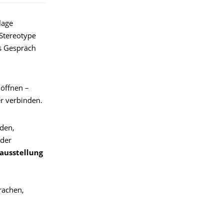
lage
 Stereotype
ns Gespräch
öffnen –
r verbinden.
den,
 der
ausstellung
rachen,