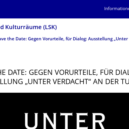
Information
d Kulturräume (LSK)
HE DATE: GEGEN VORURTEILE, FÜR DIA
LLUNG „UNTER VERDACHT“ AN DER T