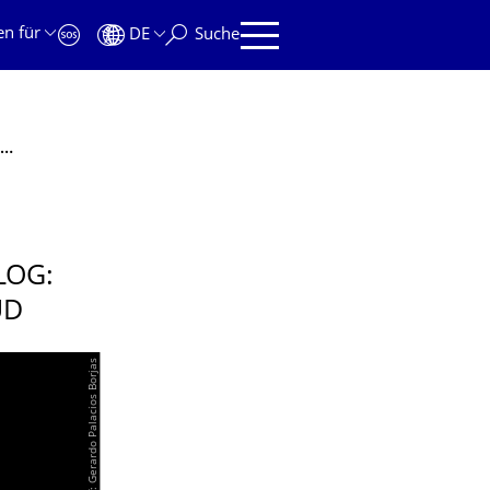
en für
DE
Suche
Save the Date: Gegen Vorurteile, für Dialog: Ausstellung „Unter Verdacht“ an der TUD
LOG:
UD
© Fotograf: Gerardo Palacios Borjas