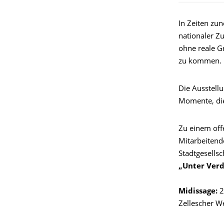
In Zeiten z
nationaler Z
ohne reale G
zu kommen.
Die Ausstell
Momente, di
Zu einem off
Mitarbeitend
Stadtgesellsc
„Unter Ver
Midissage:
2
Zellescher W