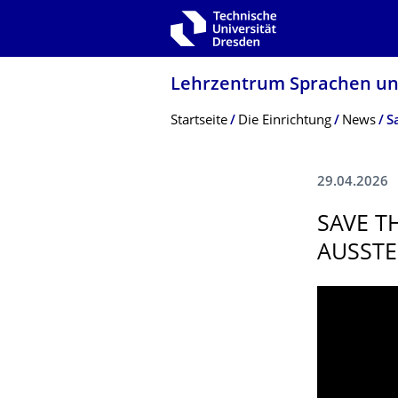
Zur Hauptnavigation springen
Zur Suche springen
Zum Inhalt springen
Lehrzentrum Sprachen un
Breadcrumb-Menü
Startseite
Die Einrichtung
News
29.04.2026
SAVE T
AUSSTE