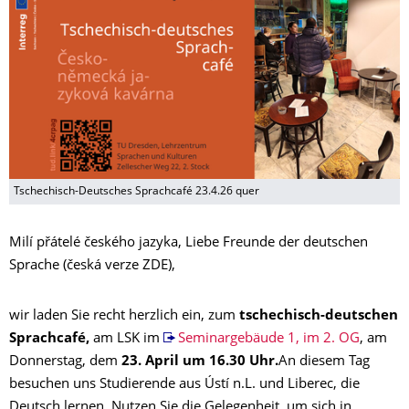
Tschechisch-Deutsches Sprachcafé 23.4.26 quer
Milí přátelé českého jazyka, Liebe Freunde der deutschen
Sprache (česká verze ZDE),
wir laden Sie recht herzlich ein, zum
tschechisch-deutschen
Sprachcafé,
am LSK im
Seminargebäude 1, im 2. OG
, am
Donnerstag, dem
23. April um 16.30 Uhr.
An diesem Tag
besuchen uns Studierende aus Ústí n.L. und Liberec, die
Deutsch lernen. Nutzen Sie die Gelegenheit, um sich in