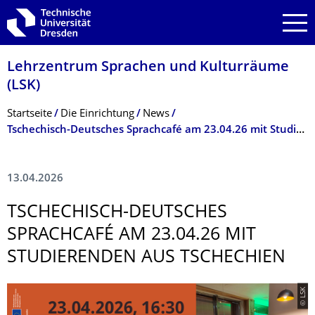
Zur Hauptnavigation springen
Zur Suche springen
Zum Inhalt springen
Lehrzentrum Sprachen und Kulturräume
(LSK)
Breadcrumb-Menü
Startseite
Die Einrichtung
News
Tschechisch-Deutsches Sprachcafé am 23.04.26 mit Studierenden aus Tschechien
13.04.2026
TSCHECHISCH-DEUTSCHES
SPRACHCAFÉ AM 23.04.26 MIT
STUDIERENDEN AUS TSCHECHIEN
© LSK