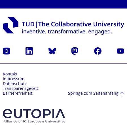
Instagram
LinkedIn
Bluesky
Mastodon
Facebook
Yout
Kontakt
Impressum
Datenschutz
Transparenzgesetz
Springe zum Seitenanfang
Barrierefreiheit