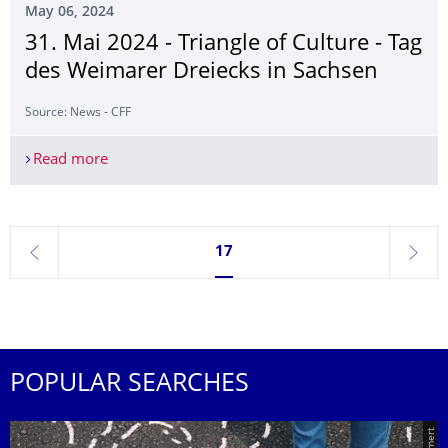
May 06, 2024
31. Mai 2024 - Triangle of Culture - Tag
des Weimarer Dreiecks in Sachsen
Source: News - CFF
Read more
31. Mai 2024 - Triangle of Culture - Tag des Weim
Currently on page 17
17
previous
next
POPULAR SEARCHES