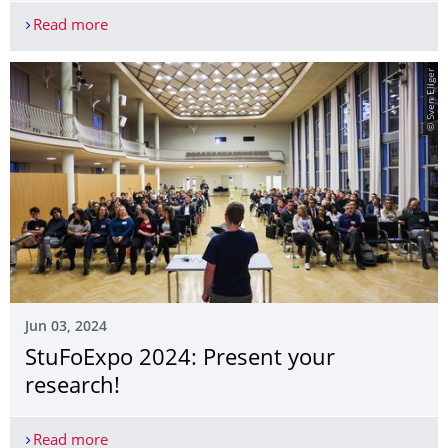
Read more
25 June 2024 - Dr. habil. Béatrice Durand (Berli
© Sven Ellger
Jun 03, 2024
StuFoExpo 2024: Present your
research!
Read more
StuFoExpo 2024: Present your research!