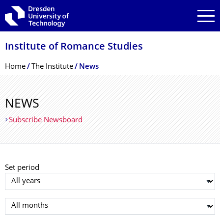
Skip to main navigation
Skip to search
Skip to content
Institute of Romance Studies
Breadcrumb Menu
Home
The Institute
News
NEWS
Subscribe Newsboard
Set period
Select year
Select month