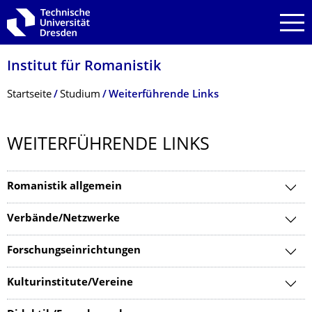
Zur Hauptnavigation springen
Zur Suche springen
Zum Inhalt springen
Institut für Romanistik
Breadcrumb-Menü
Startseite
Studium
Weiterführende Links
WEITERFÜHRENDE LINKS
Romanistik allgemein
Verbände/Netzwerke
Forschungseinrichtungen
Kulturinstitute/Vereine