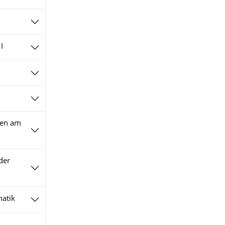
I
gen am
der
matik