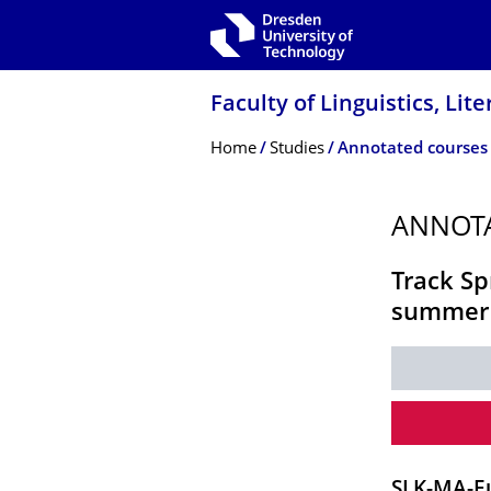
Skip to main navigation
Skip to search
Skip to content
Faculty of Linguistics, Lit
Breadcrumb Menu
Home
Studies
Annotated courses
ANNOT
Track Sp
summer 
SLK-MA-E