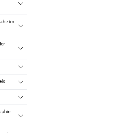
sche im
der
els
ophie