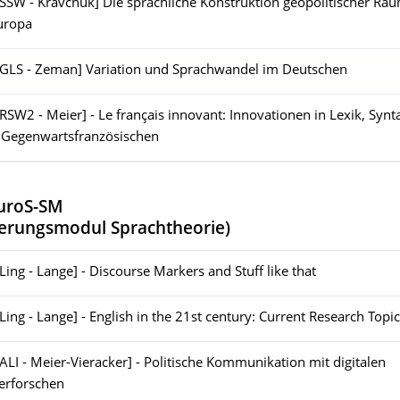
[SSW - Kravchuk] Die sprachliche Konstruktion geopolitischer Räu
uropa
[GLS - Zeman] Variation und Sprachwandel im Deutschen
[RSW2 - Meier] - Le français innovant: Innovationen in Lexik, Syn
 Gegenwartsfranzösischen
uroS-SM
sierungsmodul Sprachtheorie
)
[Ling - Lange] - Discourse Markers and Stuff like that
[Ling - Lange] - English in the 21st century: Current Research Topi
[ALI - Meier-Vieracker] - Politische Kommunikation mit digitalen
erforschen