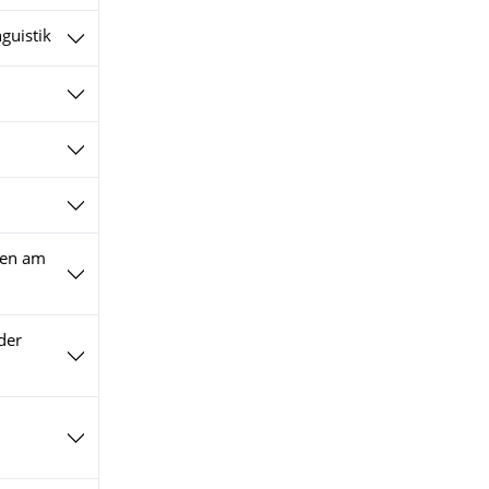
guistik
gen am
der