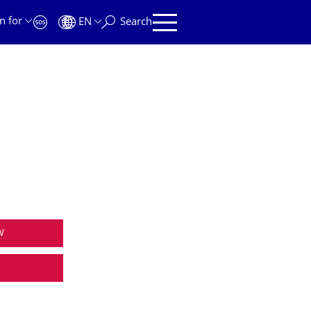
n for
EN
Search
W