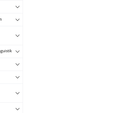
cs
guistik