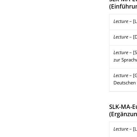
(
Einführu
Lecture
–
[L
Lecture
–
[
Lecture
–
[
zur Sprach
Lecture
–
[
Deutschen
SLK-MA-E
(
Ergänzun
Lecture
–
[L