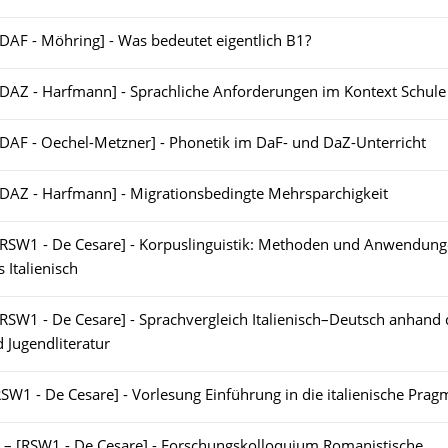
[DAF - Möhring] - Was bedeutet eigentlich B1?
[DAZ - Harfmann] - Sprachliche Anforderungen im Kontext Schule 
[DAF - Oechel-Metzner] - Phonetik im DaF- und DaZ-Unterricht
[DAZ - Harfmann] - Migrationsbedingte Mehrsparchigkeit
[RSW1 - De Cesare] - Korpuslinguistik: Methoden und Anwendun
s Italienisch
[RSW1 - De Cesare] - Sprachvergleich Italienisch–Deutsch anhand 
 Jugendliteratur
RSW1 - De Cesare] - Vorlesung Einführung in die italienische Prag
–
[RSW1 - De Cesare] - Forschungskolloquium Romanistische