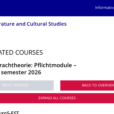
Informatio
erature and Cultural Studies
ATED COURSES
rachtheorie: Pflichtmodule
–
semester 2026
PRINT VERSION
BACK TO OVERVIE
EXPAND ALL COURSES
uroS-EST