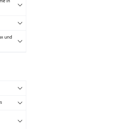
me in
tax und
cs