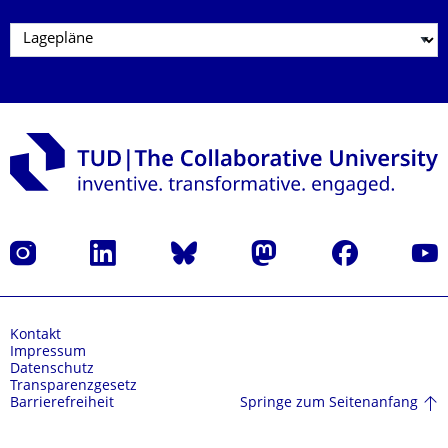
Instagram
LinkedIn
Bluesky
Mastodon
Facebook
Yout
Kontakt
Impressum
Datenschutz
Transparenzgesetz
Springe zum Seitenanfang
Barrierefreiheit