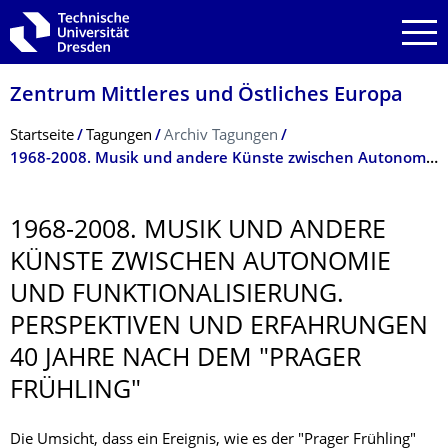
Zur Hauptnavigation springen
Zur Suche springen
Zum Inhalt springen
Zentrum Mittleres und Östliches Europa
Breadcrumb-Menü
Startseite
Tagungen
Archiv Tagungen
1968-2008. Musik und andere Künste zwischen Autonomie und Funktionalisierung. Perspektiven und Erfahrungen 40 Jahre nach dem "Prager Frühling"
1968-2008. MUSIK UND ANDERE
KÜNSTE ZWISCHEN AUTONOMIE
UND FUNKTIONALISIE­RUNG.
PERSPEKTIVEN UND ERFAHRUNGEN
40 JAHRE NACH DEM "PRAGER
FRÜHLING"
Die Umsicht, dass ein Ereignis, wie es der "Prager Frühling"