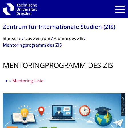
Zur Hauptnavigation springen
Zur Suche springen
Zum Inhalt springen
Zentrum für Internationale Studien (ZIS)
Breadcrumb-Menü
Startseite
Das Zentrum
Alumni des ZIS
Mentoringprogramm des ZIS
MENTORINGPRO­GRAMM DES ZIS
Mentoring-Liste
© you.com/ZIS