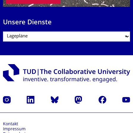
Unsere Dienste
Instagram
LinkedIn
Bluesky
Mastodon
Facebook
Yout
Kontakt
Impressum