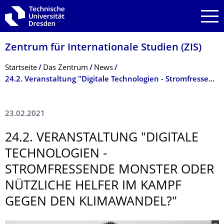
Zur Hauptnavigation springen
Zur Suche springen
Zum Inhalt springen
Zentrum für Internationale Studien (ZIS)
Breadcrumb-Menü
Startseite
Das Zentrum
News
24.2. Veranstaltung "Digitale Technologien - Stromfressende Monster oder nützliche Helfer im Kampf gegen den Klimawandel?"
23.02.2021
24.2. VERANSTALTUNG "DIGITALE
TECHNOLOGIEN -
STROMFRESSENDE MONSTER ODER
NÜTZLICHE HELFER IM KAMPF
GEGEN DEN KLIMAWANDEL?"