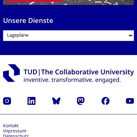
Unsere Dienste
Instagram
LinkedIn
Bluesky
Mastodon
Facebook
Yout
Kontakt
Impressum
Datenschutz