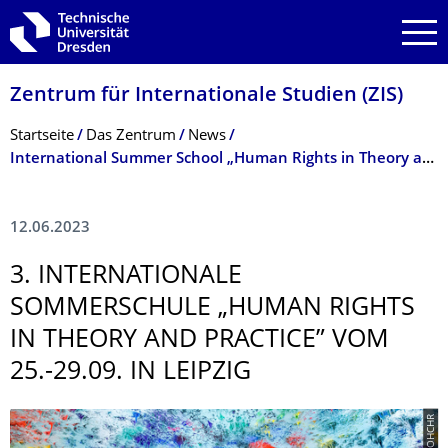
Zur Hauptnavigation springen
Zur Suche springen
Zum Inhalt springen
Zentrum für Internationale Studien (ZIS)
Breadcrumb-Menü
Startseite
Das Zentrum
News
International Summer School „Human Rights in Theory and Practice” vom 25.-29.09. in Leipzig
12.06.2023
3. INTERNATIONALE
SOMMERSCHULE „HUMAN RIGHTS
IN THEORY AND PRACTICE” VOM
25.-29.09. IN LEIPZIG
© OHCHR