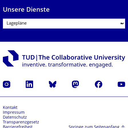
Unsere Dienste
Instagram
LinkedIn
Bluesky
Mastodon
Facebook
Yout
Kontakt
Impressum
Datenschutz
Transparenzgesetz
Springe zum Seitenanfang
Barrierefreiheit