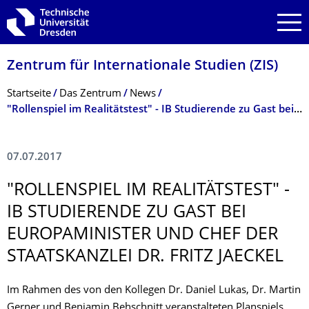
Zur Hauptnavigation springen
Zur Suche springen
Zum Inhalt springen
Zentrum für Internationale Studien (ZIS)
Breadcrumb-Menü
Startseite
Das Zentrum
News
"Rollenspiel im Realitätstest" - IB Studierende zu Gast bei Europaminister und Chef der Staatskanzlei Dr. Fritz Jaeckel
07.07.2017
"ROLLENSPIEL IM REALITÄTSTEST" -
IB STUDIERENDE ZU GAST BEI
EUROPAMINISTER UND CHEF DER
STAATSKANZLEI DR. FRITZ JAECKEL
Im Rahmen des von den Kollegen Dr. Daniel Lukas, Dr. Martin
Gerner und Benjamin Behschnitt veranstalteten Planspiels