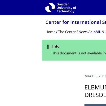
Skip to main navigation
Skip to search
Skip to content
Center for International S
Breadcrumb Menu
Home
The Center
News
elbMUN 2
Status Message
Info
This document is not available i
Mar 05, 201
ELBMUN
DRESD