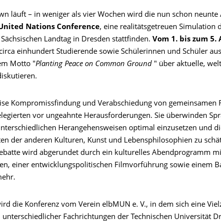
n läuft – in weniger als vier Wochen wird die nun schon neunte
United Nations Conference
, eine realitätsgetreuen Simulation 
 Sächsischen Landtag in Dresden stattfinden.
Vom 1. bis zum 5. 
circa einhundert Studierende sowie Schülerinnen und Schüler au
em Motto "
Planting Peace on Common Ground
" über aktuelle, we
diskutieren.
weise Kompromissfindung und Verabschiedung von gemeinsamen 
Delegierten vor ungeahnte Herausforderungen. Sie überwinden Spr
 unterschiedlichen Herangehensweisen optimal einzusetzen und di
en der anderen Kulturen, Kunst und Lebensphilosophien zu schät
Debatte wird abgerundet durch ein kulturelles Abendprogramm mi
en, einer entwicklungspolitischen Filmvorführung sowie einem 
mehr.
ird die Konferenz vom Verein elbMUN e. V., in dem sich eine Viel
 unterschiedlicher Fachrichtungen der Technischen Universität D