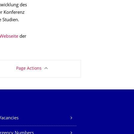
twicklung des
er Konferenz
 Studien.
Webseite
der
Page Actions
Vacancies
rgency Numbers