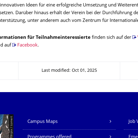
 innovativen Ideen für eine erfolgreiche Umsetzung und Weiteren
nsetzen. Darüber hinaus erhält der Verein bei der Durchführung d
nterstützung, unter anderem auch vom Zentrum für Internationale
ormationen für Teilnahmeinteressierte
finden sich auf der
nd auf
Facebook
.
Last modified: Oct 01, 2025
Our Services
© Smarterpix / tomert
Campus Maps
Job 
Programmes offered
Eme