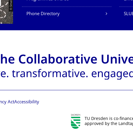
Phone Directory
SLUB
ncy Act
Accessibility
TU Dresden is co-financ
approved by the Landtag