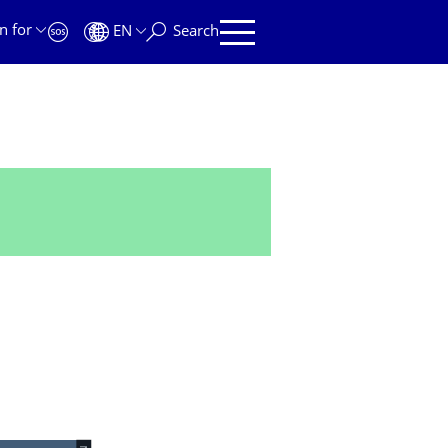
n for
EN
Search