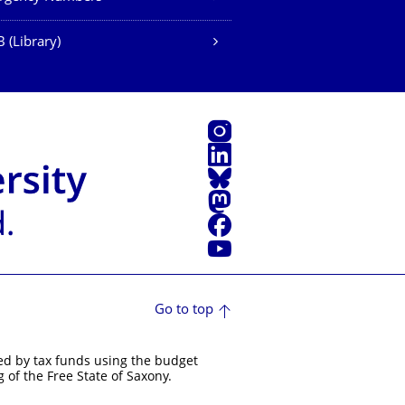
 (Library)
Instagram
LinkedIn
Bluesky
Mastodon
Facebook
YouTube
Go to top
ed by tax funds using the budget
 of the Free State of Saxony.