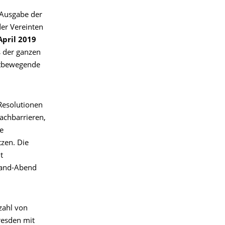
 Ausgabe der
der Vereinten
April 2019
s der ganzen
ltbewegende
Resolutionen
achbarrieren,
e
zen. Die
t
Band-Abend
zahl von
resden mit