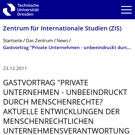
Zur Hauptnavigation springen
Zur Suche springen
Zum Inhalt springen
Zentrum für Internationale Studien (ZIS)
Breadcrumb-Menü
Startseite
Das Zentrum
News
Gastvortrag "Private Unternehmen - unbeeindruckt durch Menschenrechte? Aktuelle Entwicklungen der menschenrechtlichen Unternehmensverantwortung und völkerrechtliche Ansätze" am 05.01.2012
23.12.2011
GASTVORTRAG "PRIVATE
UNTERNEHMEN - UNBEEINDRUCKT
DURCH MENSCHENRECHTE?
AKTUELLE ENTWICKLUNGEN DER
MENSCHENRECHT­LICHEN
UNTERNEHMENS­VERANTWORTUNG