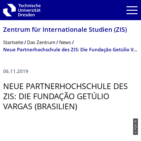
Zur Hauptnavigation springen
Zur Suche springen
Zum Inhalt springen
Zentrum für Internationale Studien (ZIS)
Breadcrumb-Menü
Startseite
Das Zentrum
News
Neue Partnerhochschule des ZIS: Die Fundação Getúlio Vargas (Brasilien)
06.11.2019
NEUE PARTNERHOCH­SCHULE DES
ZIS: DIE FUNDAÇÃO GETÚLIO
VARGAS (BRASILIEN)
© FGH IR