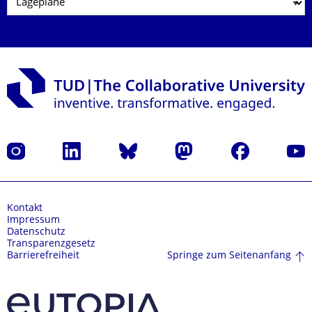
Instagram
LinkedIn
Bluesky
Mastodon
Facebook
Yout
Kontakt
Impressum
Datenschutz
Transparenzgesetz
Springe zum Seitenanfang
Barrierefreiheit