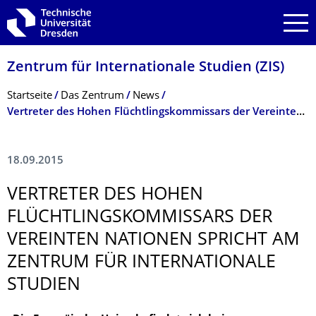
Zur Hauptnavigation springen
Zur Suche springen
Zum Inhalt springen
Zentrum für Internationale Studien (ZIS)
Breadcrumb-Menü
Startseite
Das Zentrum
News
Vertreter des Hohen Flüchtlingskommissars der Vereinten Nationen spricht am Zentrum für Internationale Studien
18.09.2015
VERTRETER DES HOHEN
FLÜCHTLINGSKOM­MISSARS DER
VEREINTEN NATIONEN SPRICHT AM
ZENTRUM FÜR INTERNATIONALE
STUDIEN