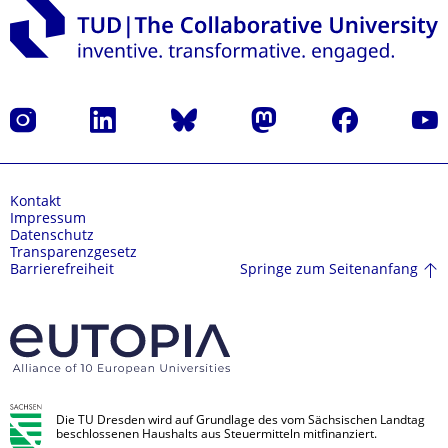
Instagram
LinkedIn
Bluesky
Mastodon
Facebook
Yout
Kontakt
Impressum
Datenschutz
Transparenzgesetz
Springe zum Seitenanfang
Barrierefreiheit
Die TU Dresden wird auf Grundlage des vom Sächsischen Landtag
beschlossenen Haushalts aus Steuermitteln mitfinanziert.