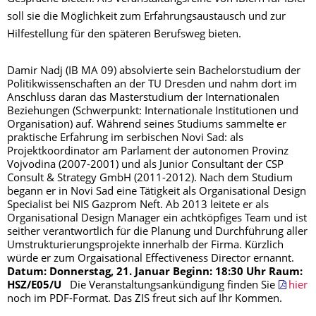
soll sie die Möglichkeit zum Erfahrungsaustausch und zur
Hilfestellung für den späteren Berufsweg bieten.
Damir Nadj (IB MA 09) absolvierte sein Bachelorstudium der
Politikwissenschaften an der TU Dresden und nahm dort im
Anschluss daran das Masterstudium der Internationalen
Beziehungen (Schwerpunkt: Internationale Institutionen und
Organisation) auf. Während seines Studiums sammelte er
praktische Erfahrung im serbischen Novi Sad: als
Projektkoordinator am Parlament der autonomen Provinz
Vojvodina (2007-2001) und als Junior Consultant der CSP
Consult & Strategy GmbH (2011-2012). Nach dem Studium
begann er in Novi Sad eine Tätigkeit als Organisational Design
Specialist bei NIS Gazprom Neft. Ab 2013 leitete er als
Organisational Design Manager ein achtköpfiges Team und ist
seither verantwortlich für die Planung und Durchführung aller
Umstrukturierungsprojekte innerhalb der Firma. Kürzlich
würde er zum Orgaisational Effectiveness Director ernannt.
Datum: Donnerstag, 21. Januar
Beginn: 18:30 Uhr
Raum:
HSZ/E05/U
Die Veranstaltungsankündigung finden Sie
hier
noch im PDF-Format. Das ZIS freut sich auf Ihr Kommen.