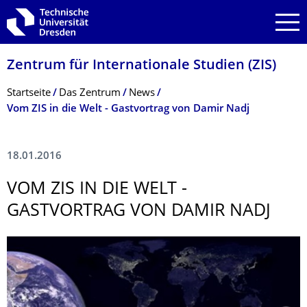
Zur Hauptnavigation springen
Zur Suche springen
Zum Inhalt springen
Zentrum für Internationale Studien (ZIS)
Breadcrumb-Menü
Startseite
Das Zentrum
News
Vom ZIS in die Welt - Gastvortrag von Damir Nadj
18.01.2016
VOM ZIS IN DIE WELT -
GASTVORTRAG VON DAMIR NADJ