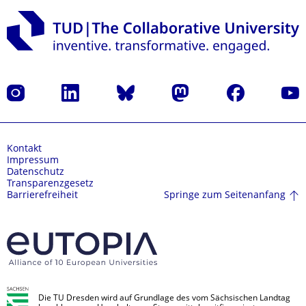
Instagram
LinkedIn
Bluesky
Mastodon
Facebook
Yout
Kontakt
Impressum
Datenschutz
Transparenzgesetz
Springe zum Seitenanfang
Barrierefreiheit
Die TU Dresden wird auf Grundlage des vom Sächsischen Landtag