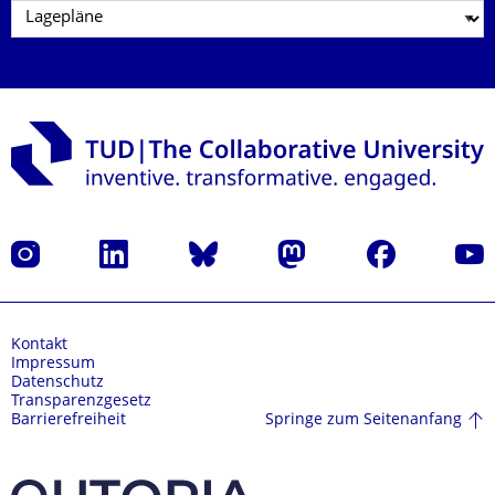
Instagram
LinkedIn
Bluesky
Mastodon
Facebook
Yout
Kontakt
Impressum
Datenschutz
Transparenzgesetz
Springe zum Seitenanfang
Barrierefreiheit