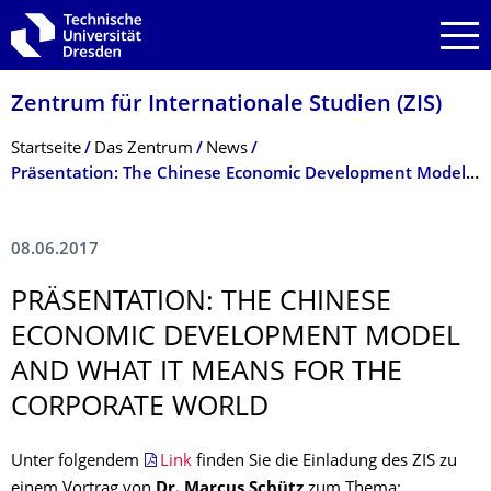
Zur Hauptnavigation springen
Zur Suche springen
Zum Inhalt springen
Zentrum für Internationale Studien (ZIS)
Breadcrumb-Menü
Startseite
Das Zentrum
News
Präsentation: The Chinese Economic Development Model and what it means for the Corporate World
08.06.2017
PRÄSENTATION: THE CHINESE
ECONOMIC DEVELOPMENT MODEL
AND WHAT IT MEANS FOR THE
CORPORATE WORLD
Unter folgendem
Link
finden Sie die Einladung des ZIS zu
einem Vortrag von
Dr. Marcus Schütz
zum Thema: