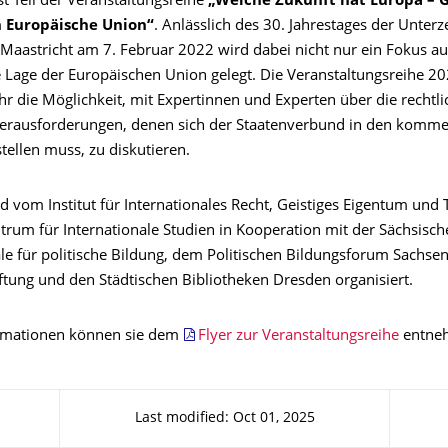
st Teil der Veranstaltungsreihe
„Welche Zukunft hat Europa – 
n Europäische Union“
. Anlässlich des 30. Jahrestages der Unter
 Maastricht am 7. Februar 2022 wird dabei nicht nur ein Fokus au
 Lage der Europäischen Union gelegt. Die Veranstaltungsreihe 2
hr die Möglichkeit, mit Expertinnen und Experten über die rechtl
Herausforderungen, denen sich der Staatenverbund in den komm
tellen muss, zu diskutieren.
d vom Institut für Internationales Recht, Geistiges Eigentum und 
rum für Internationale Studien in Kooperation mit der Sächsisch
le für politische Bildung, dem Politischen Bildungsforum Sachse
ftung und den Städtischen Bibliotheken Dresden organisiert.
ormationen können sie dem
Flyer zur Veranstaltungsreihe
entne
Last modified: Oct 01, 2025