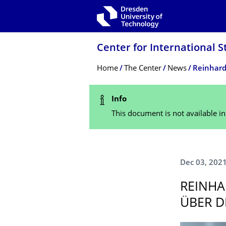
Skip to main navigation
Skip to search
Skip to content
Center for International S
Breadcrumb Menu
Home
The Center
News
Status Message
Info
This document is not available i
Dec 03, 202
REINHA
ÜBER D