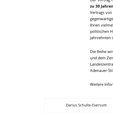
Der Vortrag i
zu 30 Jahre
Vertrags von
gegenwärtige
Ihnen vielme
politischen 
Jahrzehnten s
Die Reihe wir
und dem Zent
Landeszentra
Adenauer-Sti
Weitere Inf
About this page
Darius Schulte-Eversum