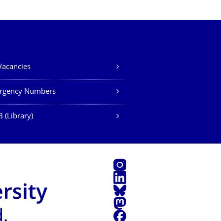
Vacancies
rgency Numbers
 (Library)
Instagram
LinkedIn
Bluesky
Mastodon
Facebook