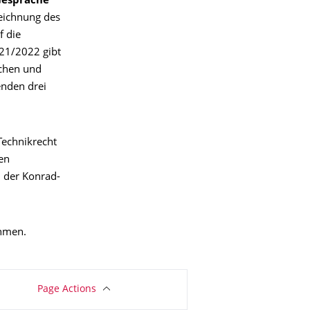
Gespräche
zeichnung des
f die
021/2022 gibt
ichen und
enden drei
Technikrecht
en
n der Konrad-
hmen.
Page Actions