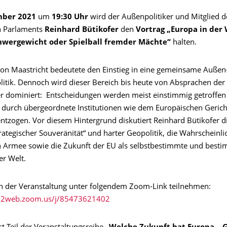
mber 2021
um
19:30 Uhr
wird der Außenpolitiker und Mitglied d
n Parlaments
Reinhard Bütikofer
den
Vortrag „Europa in der 
hwergewicht oder Spielball fremder Mächte“
halten.
von Maastricht bedeutete den Einstieg in eine gemeinsame Außen
olitik. Dennoch wird dieser Bereich bis heute von Absprachen de
r dominiert: Entscheidungen werden meist einstimmig getroffen
e durch übergeordnete Institutionen wie dem Europäischen Geric
ntzogen. Vor diesem Hintergrund diskutiert Reinhard Bütikofer di
rategischer Souveränität“ und harter Geopolitik, die Wahrscheinlic
 Armee sowie die Zukunft der EU als selbstbestimmte und best
er Welt.
n der Veranstaltung unter folgendem Zoom-Link teilnehmen:
s02web.zoom.us/j/85473621402