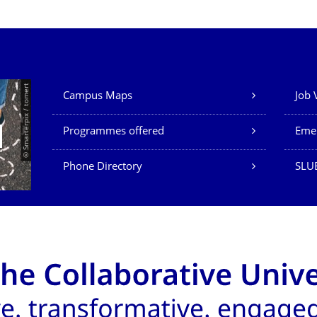
Our Services
© Smarterpix / tomert
Campus Maps
Job 
Programmes offered
Eme
Phone Directory
SLUB