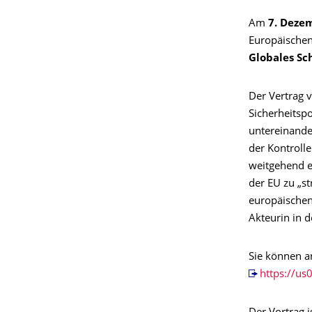
Am
7. Deze
Europäische
Globales Sc
Der Vertrag 
Sicherheitsp
untereinande
der Kontroll
weitgehend e
der EU zu „st
europäischen
Akteurin in d
Sie können a
https://u