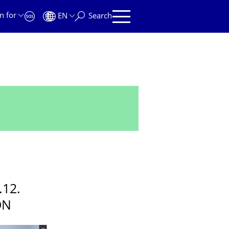
n for
EN
Search
12.
ON