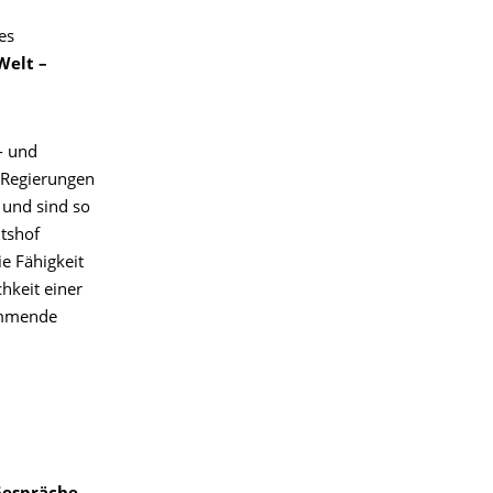
es
Welt –
- und
r Regierungen
 und sind so
htshof
e Fähigkeit
hkeit einer
immende