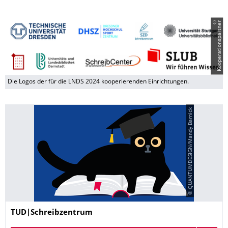
©
K
o
o
p
e
r
a
t
i
o
n
s
p
a
r
t
n
e
r
Die Logos der für die LNDS 2024 kooperierenden Einrichtungen.
© QUANTUMDESIGN/Mandy Barnick
Name
TUD|Schreibzentrum