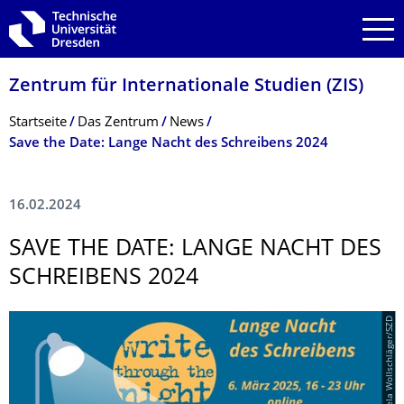
Zur Hauptnavigation springen
Zur Suche springen
Zum Inhalt springen
Zentrum für Internationale Studien (ZIS)
Breadcrumb-Menü
Startseite
Das Zentrum
News
Save the Date: Lange Nacht des Schreibens 2024
16.02.2024
SAVE THE DATE: LANGE NACHT DES
SCHREIBENS 2024
© Michaela Wollschläger/SZD