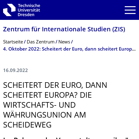
Zur Hauptnavigation springen
Zur Suche springen
Zum Inhalt springen
Zentrum für Internationale Studien (ZIS)
Breadcrumb-Menü
Startseite
Das Zentrum
News
4. Oktober 2022: Scheitert der Euro, dann scheitert Europa? Die Wirtschafts- und Währungsunion am Scheideweg
16.09.2022
SCHEITERT DER EURO, DANN
SCHEITERT EUROPA? DIE
WIRTSCHAFTS- UND
WÄHRUNGSUNION AM
SCHEIDEWEG