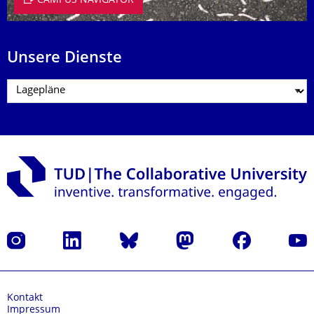
CAMPUS NAVIGATOR
Unsere Dienste
Instagram
LinkedIn
Bluesky
Mastodon
Facebook
Yout
Kontakt
Impressum