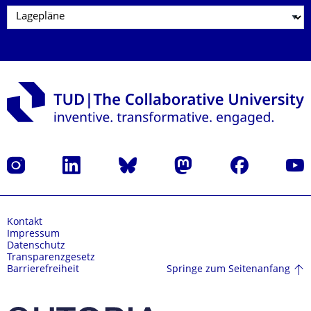
Instagram
LinkedIn
Bluesky
Mastodon
Facebook
Yout
Kontakt
Impressum
Datenschutz
Transparenzgesetz
Springe zum Seitenanfang
Barrierefreiheit