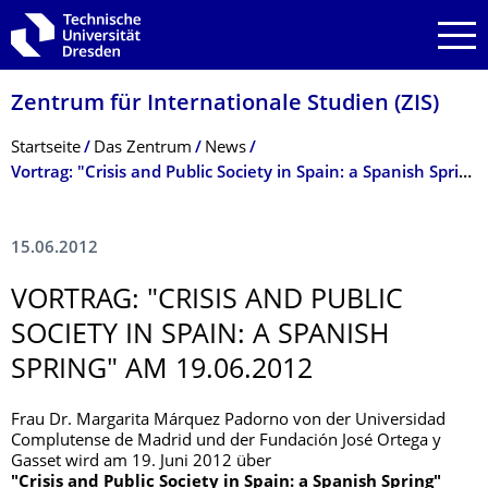
Zur Hauptnavigation springen
Zur Suche springen
Zum Inhalt springen
Zentrum für Internationale Studien (ZIS)
Breadcrumb-Menü
Startseite
Das Zentrum
News
Vortrag: "Crisis and Public Society in Spain: a Spanish Spring" am 19.06.2012
15.06.2012
VORTRAG: "CRISIS AND PUBLIC
SOCIETY IN SPAIN: A SPANISH
SPRING" AM 19.06.2012
Frau Dr. Margarita Márquez Padorno von der Universidad
Complutense de Madrid und der Fundación José Ortega y
Gasset wird am 19. Juni 2012 über
"Crisis and Public Society in Spain: a Spanish Spring"