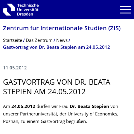
Zur Hauptnavigation springen
Zur Suche springen
Zum Inhalt springen
Zentrum für Internationale Studien (ZIS)
Breadcrumb-Menü
Startseite
Das Zentrum
News
Gastvortrag von Dr. Beata Stepien am 24.05.2012
11.05.2012
GASTVORTRAG VON DR. BEATA
STEPIEN AM 24.05.2012
Am
24.05.2012
dürfen wir Frau
Dr. Beata Stepien
von
unserer Partneruniversität, der University of Economics,
Poznan, zu einem Gastvortrag begrüßen.