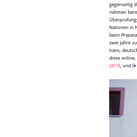
gegenseitig 
nahmen berei
Überprüfungs
Nationen in 
beim
Prepara
zwei Jahre z
Irans, deutsc
diese online
2010
, und