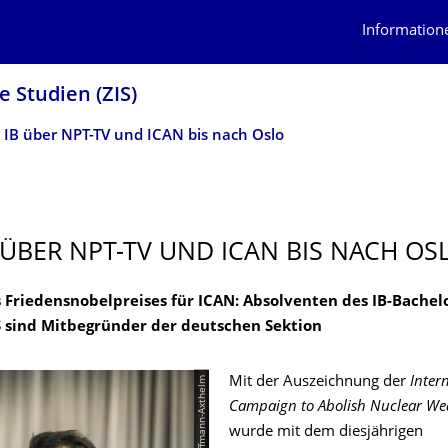
Information
 Studien (ZIS)
 IB über NPT-TV und ICAN bis nach Oslo
 ÜBER NPT-TV UND ICAN BIS NACH OS
 Friedensnobelpreises für ICAN: Absolventen des IB-Bachel
S sind Mitbegründer der deutschen Sektion
© Leo Hoffmann-Axthelm
Mit der Auszeichnung der
Inter
Campaign to Abolish Nuclear We
wurde mit dem diesjährigen