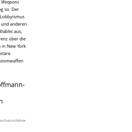
ar Weapons
g so. Der
en Lobbyismus
z und anderen
tables
aus,
renz über die
 in New York
itäre
n Atomwaffen
offmann-
n
schutzrichtlinie