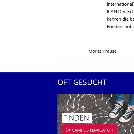
International
ICAN Deutschl
kehren die b
Friedensnobe
Zu dieser Seite
Moritz Krause
OFT GESUCHT
FINDEN!
CAMPUS NAVIGATOR