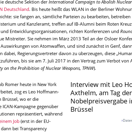
ie deutsche Sektion der
International Campaign to Abolish Nucle
N Deutschland
. Bis heute heißt das WLAN in der Berliner Wohnun
hichte: sie fangen an, sämtliche Parteien zu bearbeiten, betreib
sterium und Kanzleramt, treffen auf IB-Alumni beim Roten Kreu
und Entwicklungsorganisationen, richten Konferenzen und
Round
e Mistreiter. Sie nehmen im März 2013 Teil an der Osloer Konfe
Auswirkungen von Atomwaffen, und sind zunächst in Genf, dann
n dabei, Regierungsvertreter davon zu überzeugen, diese „Human
ortzuführen, bis sie am 7. Juli 2017 in den Vertrag zum Verbot vo
ty on the Prohibition of Nuclear Weapons, TPNW
).
Interview mit Leo H
ob Romer heute in New York
beitet, zog es Leo Hoffmann-
Axthelm, am Tag der
 Brüssel, wo er die
Nobelpreisvergabe i
ale ICAN-Kampagne gegenüber
Brüssel
tutionen repräsentiert, während
Daten
einem Job
(erst in der EU-
dann bei Transparency