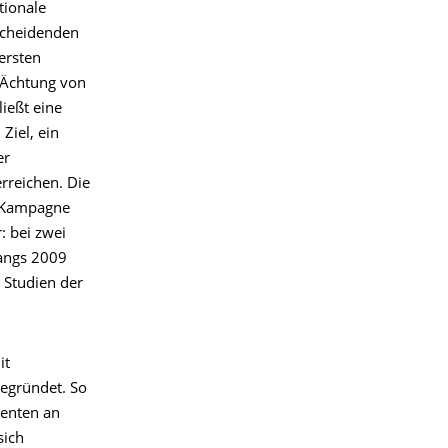
tionale
scheidenden
ersten
r Ächtung von
ießt eine
Ziel, ein
er
rreichen. Die
n Kampagne
: bei zwei
angs 2009
 Studien der
it
gegründet. So
denten an
ich