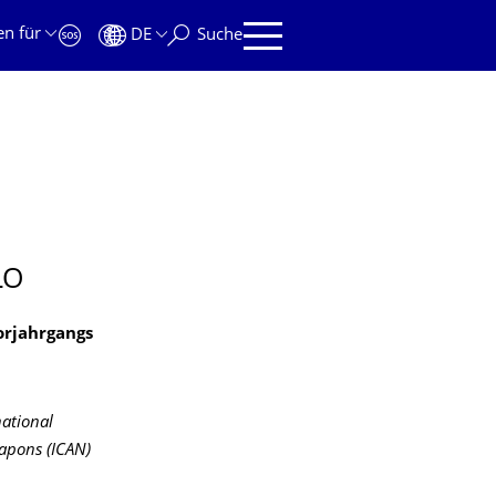
en für
DE
Suche
LO
orjahrgangs
national
apons (ICAN)