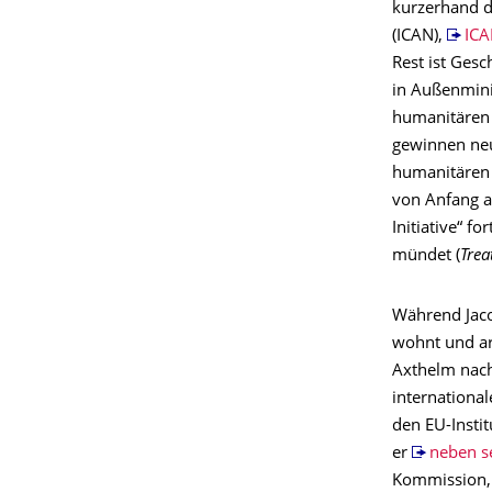
kurzerhand d
(ICAN),
ICA
Rest ist Gesc
in Außenmini
humanitären 
gewinnen neu
humanitären 
von Anfang a
Initiative“ f
mündet (
Trea
Während Jac
wohnt und ar
Axthelm nach
internation
den EU-Insti
er
neben s
Kommission, 