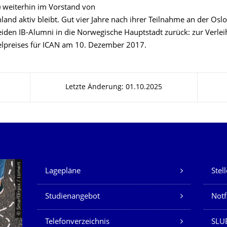
) weiterhin im Vorstand von
and aktiv bleibt. Gut vier Jahre nach ihrer Teilnahme an der Osl
eiden IB-Alumni in die Norwegische Hauptstadt zurück: zur Verle
lpreises für ICAN am 10. Dezember 2017.
Letzte Änderung: 01.10.2025
Unsere Dienste
© Smarterpix / tomert
Lagepläne
Stel
Studienangebot
Not
Telefonverzeichnis
SLUB