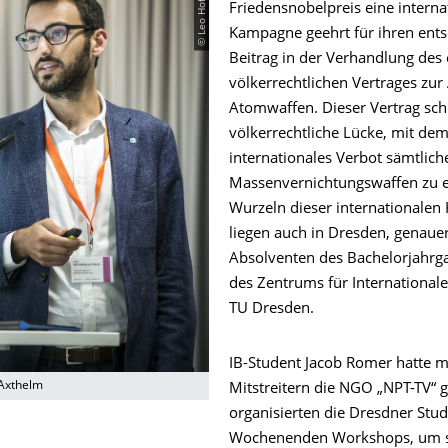
Friedensnobelpreis eine interna
Kampagne geehrt für ihren ent
Beitrag in der Verhandlung des 
völkerrechtlichen Vertrages zu
Atomwaffen. Dieser Vertrag schl
völkerrechtliche Lücke, mit dem 
internationales Verbot sämtlich
Massenvernichtungswaffen zu e
Wurzeln dieser internationale
liegen auch in Dresden, genauer
Absolventen des Bachelorjahrg
des Zentrums für Internationale
TU Dresden.
IB-Student Jacob Romer hatte m
Axthelm
Mitstreitern die NGO „NPT-TV“ 
organisierten die Dresdner Stu
Wochenenden Workshops, um s