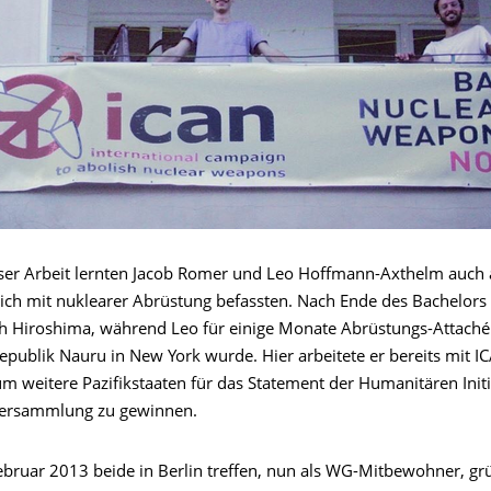
ser Arbeit lernten Jacob Romer und Leo Hoffmann-Axthelm auch
sich mit nuklearer Abrüstung befassten. Nach Ende des Bachelors 
h Hiroshima, während Leo für einige Monate Abrüstungs-Attaché
Republik Nauru in New York wurde. Hier arbeitete er bereits mit I
 weitere Pazifikstaaten für das Statement der Humanitären Initia
ersammlung zu gewinnen.
Februar 2013 beide in Berlin treffen, nun als WG-Mitbewohner, gr