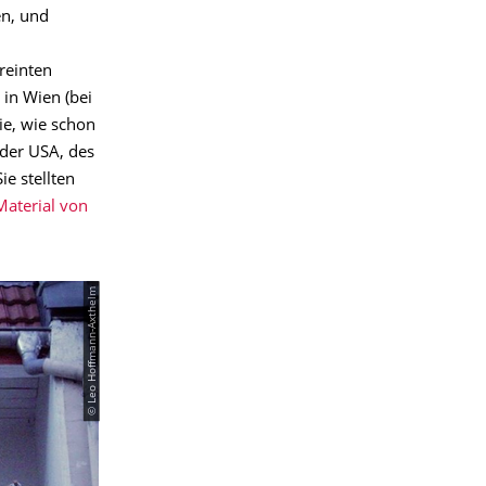
en, und
reinten
in Wien (bei
sie, wie schon
 der USA, des
ie stellten
Material von
© Leo Hoffmann-Axthelm