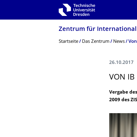
Zur Hauptnavigation springen
Zur Suche springen
Zum Inhalt springen
Zentrum für Internationale
Breadcrumb-Menü
Startseite
Das Zentrum
News
Von
26.10.2017
VON IB
Vergabe des
2009 des ZI