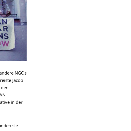
 andere NGOs
reiste Jacob
 der
CAN
tive in der
ünden sie