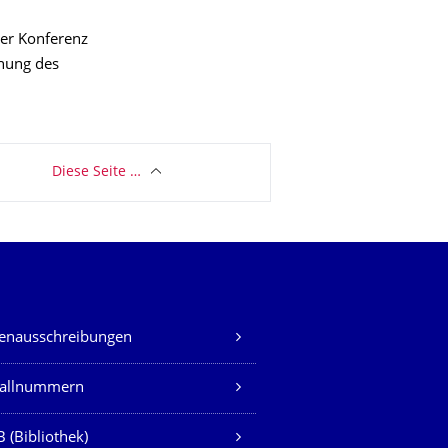
oer Konferenz
ihung des
Diese Seite …
lenausschreibungen
fallnummern
 (Bibliothek)