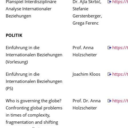
Planspiel Interdisziplinäre
Dr. Ajla Škrbić,
https:/
Analyse Internationaler
Stefanie
Beziehungen
Gerstenberger,
Grega Ferenc
POLITIK
Einführung in die
Prof. Anna
https:/
Internationalen Beziehungen
Holzscheiter
(Vorlesung)
Einführung in die
Joachim Kloos
https:/
Internationalen Beziehungen
(PS)
Who is governing the globe?
Prof. Dr. Anna
https://
Confronting global problems
Holzscheiter
in times of complexity,
fragmentation and shifting