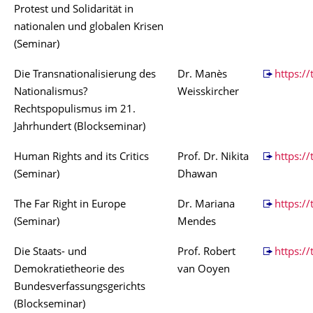
Protest und Solidarität in
nationalen und globalen Krisen
(Seminar)
Die Transnationalisierung des
Dr. Manès
https://
Nationalismus?
Weisskircher
Rechtspopulismus im 21.
Jahrhundert (Blockseminar)
Human Rights and its Critics
Prof. Dr. Nikita
https:/
(Seminar)
Dhawan
The Far Right in Europe
Dr. Mariana
https:/
(Seminar)
Mendes
Die Staats- und
Prof. Robert
https:/
Demokratietheorie des
van Ooyen
Bundesverfassungsgerichts
(Blockseminar)