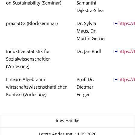
on Sustainability (Seminar)
Samanthi
Dijkstra-Silva
praxiSDG (Blockseminar)
Dr. Sylvia
https://
Maus, Dr.
Martin Gerner
Induktive Statistik für
Dr. Jan Rudl
https:/
Sozialwissenschaftler
(Vorlesung)
Lineare Algebra im
Prof. Dr.
https:/
wirtschaftswissenschaftlichen
Dietmar
Kontext (Vorlesung)
Ferger
Zu dieser Seite
Ines Hantke
Letzte Änderung: 11.05.2026