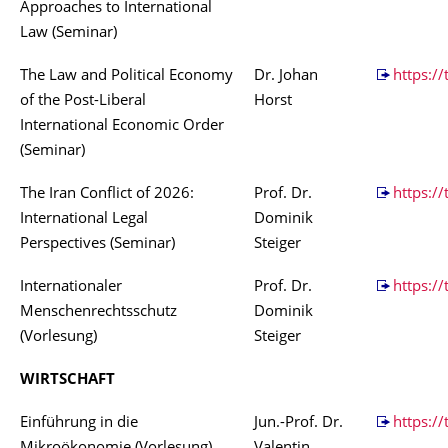
Approaches to International
Law (Seminar)
The Law and Political Economy
Dr. Johan
https:/
of the Post-Liberal
Horst
International Economic Order
(Seminar)
The Iran Conflict of 2026:
Prof. Dr.
https:/
International Legal
Dominik
Perspectives (Seminar)
Steiger
Internationaler
Prof. Dr.
https:/
Menschenrechtsschutz
Dominik
(Vorlesung)
Steiger
WIRTSCHAFT
Einführung in die
Jun.-Prof. Dr.
https://