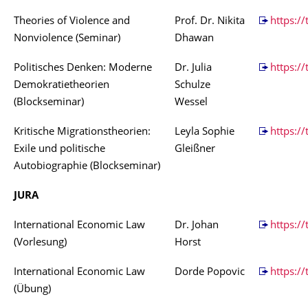
Theories of Violence and
Prof. Dr. Nikita
https:/
Nonviolence (Seminar)
Dhawan
Politisches Denken: Moderne
Dr. Julia
https:/
Demokratietheorien
Schulze
(Blockseminar)
Wessel
Kritische Migrationstheorien:
Leyla Sophie
https://
Exile und politische
Gleißner
Autobiographie (Blockseminar)
JURA
International Economic Law
Dr. Johan
https:/
(Vorlesung)
Horst
International Economic Law
Dorde Popovic
https:/
(Übung)