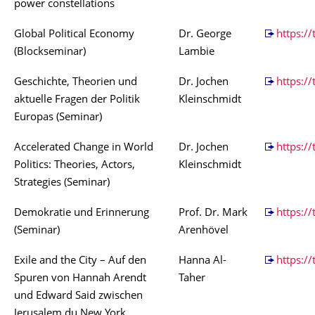
power constellations
Global Political Economy
Dr. George
https:/
(Blockseminar)
Lambie
Geschichte, Theorien und
Dr. Jochen
https:/
aktuelle Fragen der Politik
Kleinschmidt
Europas (Seminar)
Accelerated Change in World
Dr. Jochen
https:/
Politics: Theories, Actors,
Kleinschmidt
Strategies (Seminar)
Demokratie und Erinnerung
Prof. Dr. Mark
https://
(Seminar)
Arenhövel
Exile and the City – Auf den
Hanna Al-
https://
Spuren von Hannah Arendt
Taher
und Edward Said zwischen
Jerusalem du New York