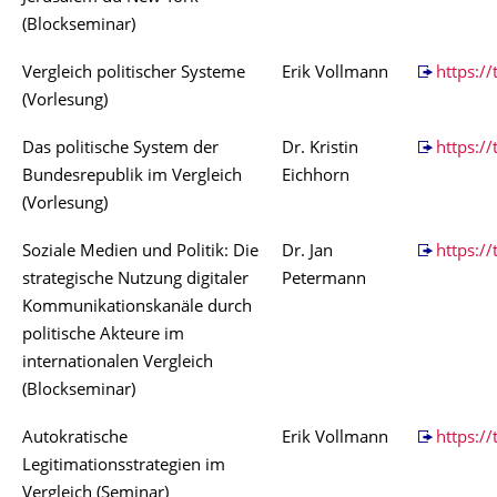
(Blockseminar)
Vergleich politischer Systeme
Erik Vollmann
https:/
(Vorlesung)
Das politische System der
Dr. Kristin
https://
Bundesrepublik im Vergleich
Eichhorn
(Vorlesung)
Soziale Medien und Politik: Die
Dr. Jan
https:/
strategische Nutzung digitaler
Petermann
Kommunikationskanäle durch
politische Akteure im
internationalen Vergleich
(Blockseminar)
Autokratische
Erik Vollmann
https://
Legitimationsstrategien im
Vergleich (Seminar)