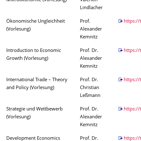
Mikroökonomie (Vorlesung)
Valentin
Lindlacher
Ökonomische Ungleichheit
Prof.
https:/
(Vorlesung)
Alexander
Kemnitz
Introduction to Economic
Prof. Dr.
https:/
Growth (Vorlesung)
Alexander
Kemnitz
International Trade – Theory
Prof. Dr.
https://
and Policy (Vorlesung)
Christian
Leßmann
Strategie und Wettbewerb
Prof. Dr.
https:/
(Vorlesung)
Alexander
Kemnitz
Development Economics
Prof. Dr.
https://