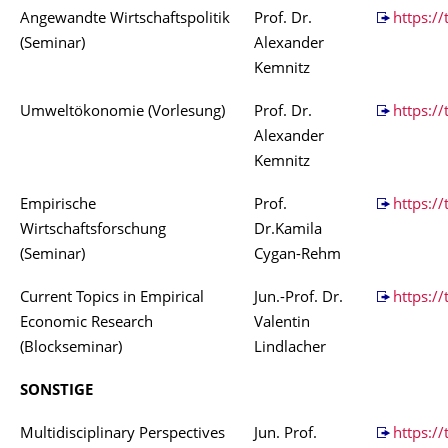
Angewandte Wirtschaftspolitik
Prof. Dr.
https:/
(Seminar)
Alexander
Kemnitz
Umweltökonomie (Vorlesung)
Prof. Dr.
https://
Alexander
Kemnitz
Empirische
Prof.
https:/
Wirtschaftsforschung
Dr.Kamila
(Seminar)
Cygan-Rehm
Current Topics in Empirical
Jun.-Prof. Dr.
https://
Economic Research
Valentin
(Blockseminar)
Lindlacher
SONSTIGE
Multidisciplinary Perspectives
Jun. Prof.
https://