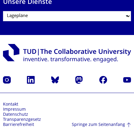
Unsere Dienste
Instagram
LinkedIn
Bluesky
Mastodon
Facebook
Yout
Kontakt
Impressum
Datenschutz
Transparenzgesetz
Springe zum Seitenanfang
Barrierefreiheit