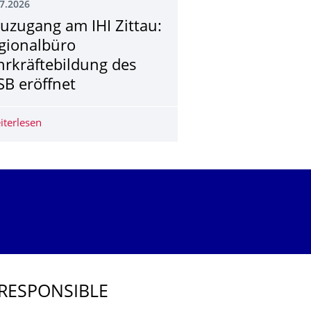
7.2026
uzugang am IHI Zittau:
gionalbüro
hrkräftebildung des
SB eröffnet
 der Görlitzer Galerie Brüderstraße
iterlesen
Neuzugang am IHI Zittau: Regionalbüro Lehrkräftebildun
D RESPONSIBLE