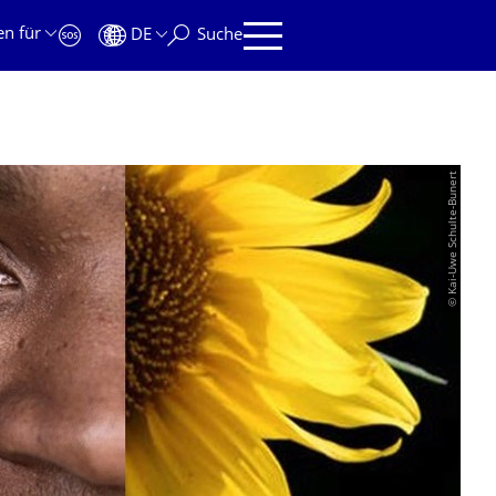
en für
DE
Suche
© Kai-Uwe Schulte-Bunert