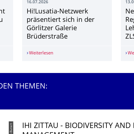
16.07.2026
13.0
nt
Hi!Lusatia-Netzwerk
Ne
u
präsentiert sich in der
Re
Görlitzer Galerie
Le
Brüderstraße
ZL
nent in ARD-Waldbrand-Doku
Weiterlesen
Hi!Lusatia-Netzwerk präsentiert sich in
We
DEN THEMEN:
IHI ZITTAU - BIODIVERSITY AN