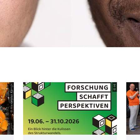
© Alexander Karich
© HI