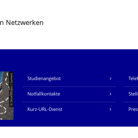
len Netzwerken
Unsere Dienste
© Smarterpix / tomert
Studienangebot
Tele
Notfallkontakte
Stel
Kurz-URL-Dienst
Pres