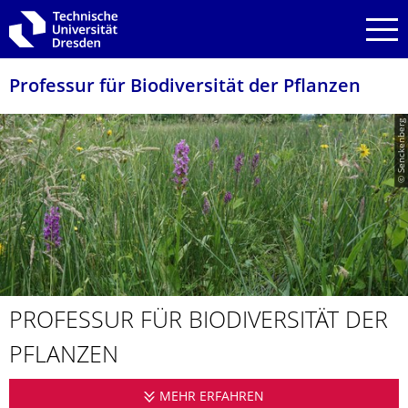
Zur Hauptnavigation springen
Zur Suche springen
Zum Inhalt springen
Professur für Biodiversität der Pflanzen
© Senckenberg
PROFESSUR FÜR BIODIVERSITÄT DER
PFLANZEN
MEHR ERFAHREN
PROFESSUR FÜR BIOD