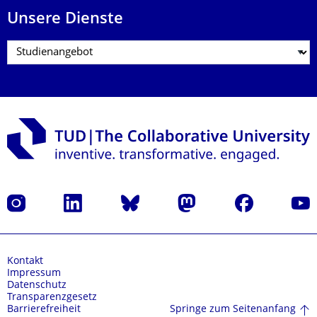
Unsere Dienste
Instagram
LinkedIn
Bluesky
Mastodon
Facebook
Yout
Kontakt
Impressum
Datenschutz
Transparenzgesetz
Springe zum Seitenanfang
Barrierefreiheit