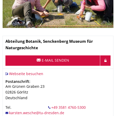
Name
Abteilung Botanik, Senckenberg Museum für
Naturgeschichte
E-MAIL SENDEN
Webseite besuchen
Adresse
Postanschrift:
Am Grünen Graben 23
02826
Görlitz
Deutschland
Tel.