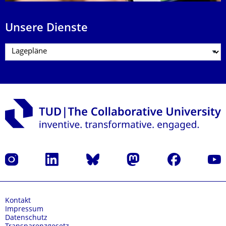
Unsere Dienste
Instagram
LinkedIn
Bluesky
Mastodon
Facebook
Yout
Kontakt
Impressum
Datenschutz