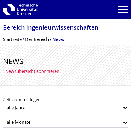
Zur Hauptnavigation springen
Zur Suche springen
Zum Inhalt springen
Bereich Ingenieur­wissen­schaften
Breadcrumb-Menü
Startseite
Der Bereich
News
NEWS
Newsübersicht abonnieren
Zeitraum festlegen
Jahr auswählen
Monat auswählen