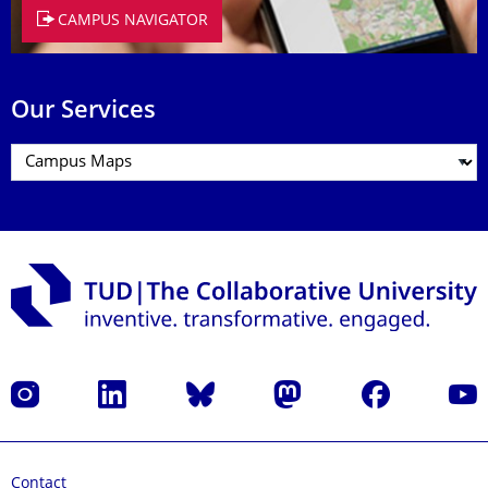
CAMPUS NAVIGATOR
Our Services
Instagram
LinkedIn
Bluesky
Mastodon
Facebook
YouT
Contact