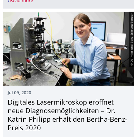
Read more
Consortium to develop a 5G and beyond strateg
© Daimler und Benz Stiftung/Senger
Jul 09, 2020
Digitales Lasermikroskop eröffnet
neue Diagnosemöglich­keiten – Dr.
Katrin Philipp erhält den Bertha-Benz-
Preis 2020