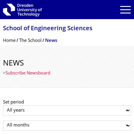
Skip to main navigation
Skip to search
Skip to content
School of Engineering Sciences
Breadcrumb Menu
Home
The School
News
NEWS
Subscribe Newsboard
Set period
Select year
Select month