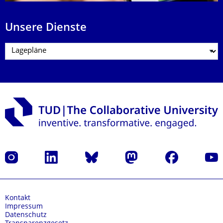
Unsere Dienste
Instagram
LinkedIn
Bluesky
Mastodon
Facebook
Yout
Kontakt
Impressum
Datenschutz