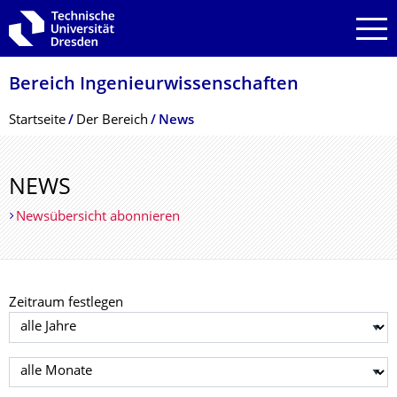
Zur Hauptnavigation springen
Zur Suche springen
Zum Inhalt springen
Bereich Ingenieur­wissen­schaften
Breadcrumb-Menü
Startseite
Der Bereich
News
NEWS
Newsübersicht abonnieren
Zeitraum festlegen
Jahr auswählen
Monat auswählen