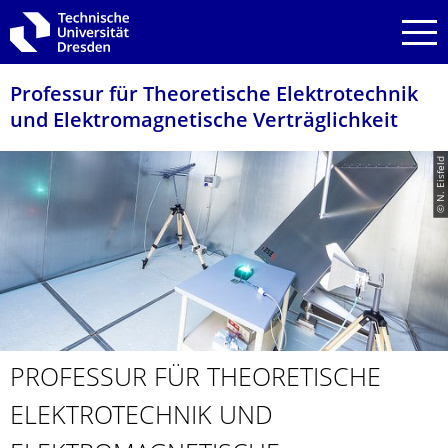
Zur Hauptnavigation springen
Zur Suche springen
Zum Inhalt springen
Professur für Theoretische Elektrotechnik
und Elektromagnetische Verträglichkeit
© N. Eisfeld
PROFESSUR FÜR THEORETISCHE
ELEKTROTECH­NIK UND