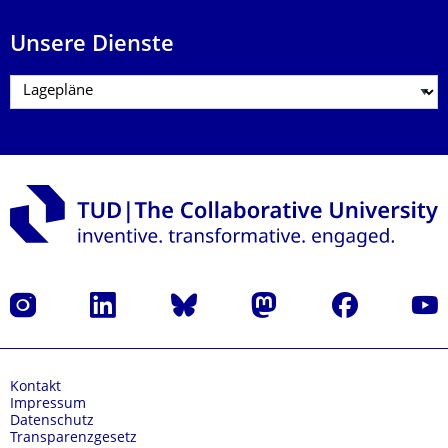
Unsere Dienste
Instagram
LinkedIn
Bluesky
Mastodon
Facebook
Yout
Kontakt
Impressum
Datenschutz
Transparenzgesetz