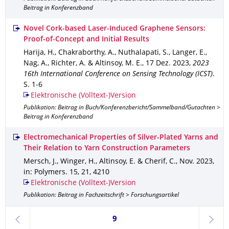
Beitrag in Konferenzband
Novel Cork-based Laser-Induced Graphene Sensors:
Proof-of-Concept and Initial Results
Harija, H., Chakraborthy, A., Nuthalapati, S., Langer, E.,
Nag, A., Richter, A. & Altinsoy, M. E.
,
17 Dez. 2023
,
2023
16th International Conference on Sensing Technology (ICST)
.
S. 1-6
Elektronische (Volltext-)Version
Publikation: Beitrag in Buch/Konferenzbericht/Sammelband/Gutachten >
Beitrag in Konferenzband
Electromechanical Properties of Silver-Plated Yarns and
Their Relation to Yarn Construction Parameters
Mersch, J., Winger, H., Altinsoy, E. & Cherif, C.
,
Nov. 2023
,
in: Polymers
.
15
,
21
,
4210
Elektronische (Volltext-)Version
Publikation: Beitrag in Fachzeitschrift > Forschungsartikel
Seite 9, aktuell ausgewählt
9
zurück
weite