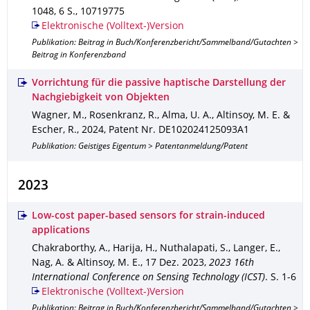
1048
,
6 S.
,
10719775
Elektronische (Volltext-)Version
Publikation: Beitrag in Buch/Konferenzbericht/Sammelband/Gutachten >
Beitrag in Konferenzband
Vorrichtung für die passive haptische Darstellung der
Nachgiebigkeit von Objekten
Wagner, M., Rosenkranz, R., Alma, U. A., Altinsoy, M. E. &
Escher, R.
,
2024
,
Patent Nr. DE102024125093A1
Publikation: Geistiges Eigentum > Patentanmeldung/Patent
2023
Low-cost paper-based sensors for strain-induced
applications
Chakraborthy, A., Harija, H., Nuthalapati, S., Langer, E.,
Nag, A. & Altinsoy, M. E.
,
17 Dez. 2023
,
2023 16th
International Conference on Sensing Technology (ICST)
.
S. 1-6
Elektronische (Volltext-)Version
Publikation: Beitrag in Buch/Konferenzbericht/Sammelband/Gutachten >