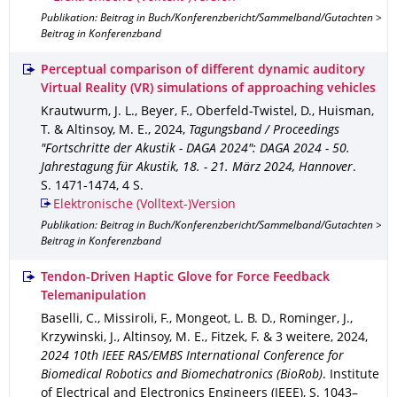
Publikation: Beitrag in Buch/Konferenzbericht/Sammelband/Gutachten >
Beitrag in Konferenzband
Perceptual comparison of different dynamic auditory
Virtual Reality (VR) simulations of approaching vehicles
Krautwurm, J. L., Beyer, F., Oberfeld-Twistel, D., Huisman,
T. & Altinsoy, M. E.
,
2024
,
Tagungsband / Proceedings
"Fortschritte der Akustik - DAGA 2024": DAGA 2024 - 50.
Jahrestagung für Akustik, 18. - 21. März 2024, Hannover
.
S. 1471-1474
,
4 S.
Elektronische (Volltext-)Version
Publikation: Beitrag in Buch/Konferenzbericht/Sammelband/Gutachten >
Beitrag in Konferenzband
Tendon-Driven Haptic Glove for Force Feedback
Telemanipulation
Baselli, C., Missiroli, F., Mongeot, L. B. D., Rominger, J.,
Krzywinski, J., Altinsoy, M. E., Fitzek, F. & 3 weitere
,
2024
,
2024 10th IEEE RAS/EMBS International Conference for
Biomedical Robotics and Biomechatronics (BioRob)
.
Institute
of Electrical and Electronics Engineers (IEEE)
,
S. 1043–