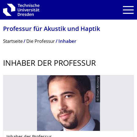
Zur Hauptnavigation springen
Zur Suche springen
Zum Inhalt springen
Professur für Akustik und Haptik
Breadcrumb-Menü
Startseite
Die Professur
Inhaber
INHABER DER PROFESSUR
© Ercan Altinsoy