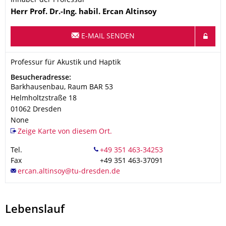
Inhaber der Professur
Name
Herr
Prof. Dr.-Ing. habil.
Ercan
Altinsoy
E-MAIL SENDEN
Organisationsname
Professur für Akustik und Haptik
Professur für Akustik und Haptik
Adresse
Besucheradresse:
Barkhausenbau, Raum BAR 53
Helmholtzstraße 18
01062
Dresden
None
Zeige Karte von diesem Ort.
Tel.
Fax
+49 351 463-37091
Lebenslauf