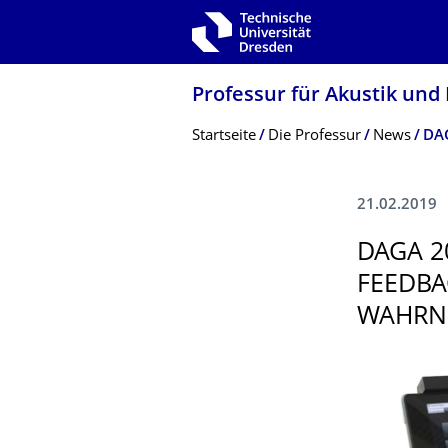
Zur Hauptnavigation springen
Zur Suche springen
Zum Inhalt springen
Professur für Akustik und
Breadcrumb-Menü
Startseite
Die Professur
News
21.02.2019
DAGA 2
FEEDBA
WAHRNE