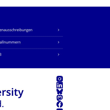
lenausschreibungen
fallnummern
B
Instagram
LinkedIn
Bluesky
Mastodon
Facebook
Youtube