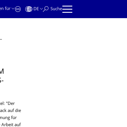
en für
DE
Suche
 auf die vibrotaktile Intensitätswahrnehmung für eine virtuelle Taste"
EM
­
el: "Der
ack auf die
hmung für
 Arbeit auf