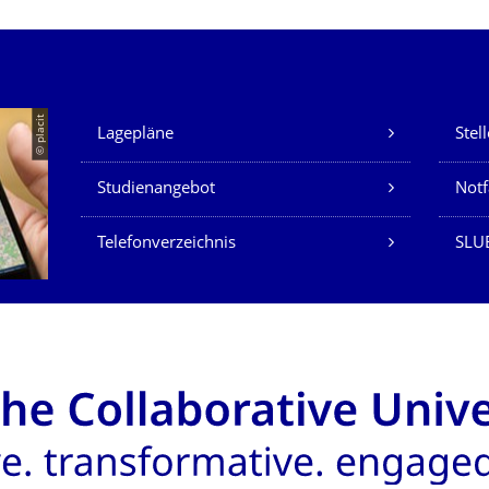
Unsere Dienste
© placit
Lagepläne
Stel
Studienangebot
Not
Telefonverzeichnis
SLU