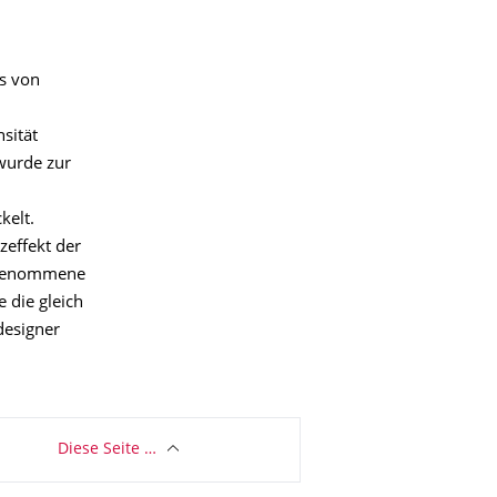
.
ss von
sität
wurde zur
kelt.
effekt der
rgenommene
 die gleich
designer
Diese Seite …