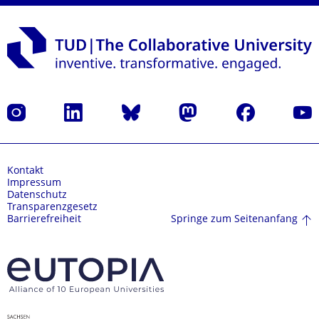
Instagram
LinkedIn
Bluesky
Mastodon
Facebook
Yout
Kontakt
Impressum
Datenschutz
Transparenzgesetz
Springe zum Seitenanfang
Barrierefreiheit