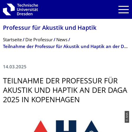
Zur Hauptnavigation springen
Zur Suche springen
Zum Inhalt springen
Professur für Akustik und Haptik
Breadcrumb-Menü
Startseite
Die Professur
News
Teilnahme der Professur für Akustik und Haptik an der DAGA 2025 in Kopenhagen
14.03.2025
TEILNAHME DER PROFESSUR FÜR
AKUSTIK UND HAPTIK AN DER DAGA
2025 IN KOPENHAGEN
© AHA