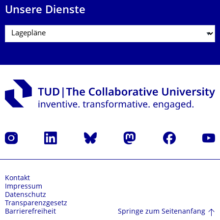
Unsere Dienste
Instagram
LinkedIn
Bluesky
Mastodon
Facebook
Yout
Kontakt
Impressum
Datenschutz
Transparenzgesetz
Springe zum Seitenanfang
Barrierefreiheit