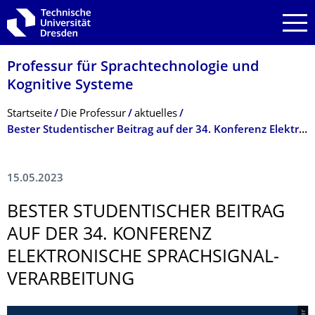
Zur Hauptnavigation springen
Zur Suche springen
Zum Inhalt springen
Professur für Sprachtechnologie und
Kognitive Systeme
Breadcrumb-Menü
Startseite
Die Professur
aktuelles
Bester Studentischer Beitrag auf der 34. Konferenz Elektronische Sprachsignalverarbeitung
15.05.2023
BESTER STUDENTISCHER BEITRAG
AUF DER 34. KONFERENZ
ELEKTRONISCHE SPRACHSIGNAL­
VERARBEITUNG