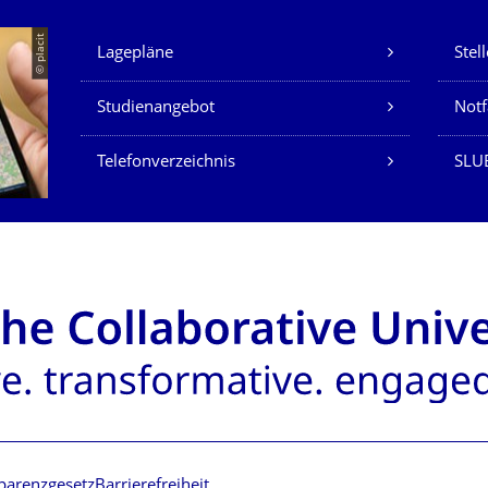
Unsere Dienste
© placit
Lagepläne
Stel
Studienangebot
Not
Telefonverzeichnis
SLU
parenzgesetz
Barrierefreiheit