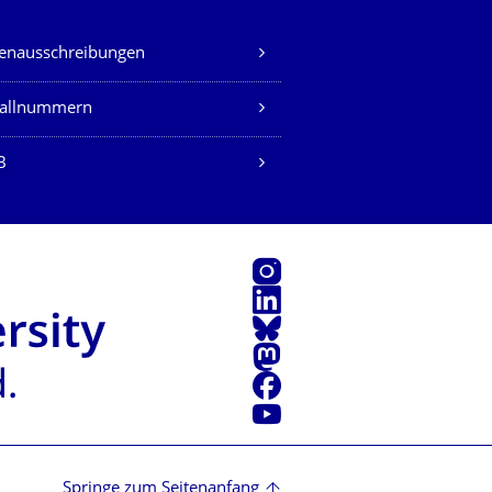
lenausschreibungen
fallnummern
B
Instagram
LinkedIn
Bluesky
Mastodon
Facebook
Youtube
Springe zum Seitenanfang