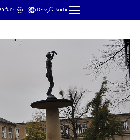
en für
DE
Suche
© Lutz Hofmann
EN