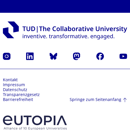
Instagram
LinkedIn
Bluesky
Mastodon
Facebook
Yout
Kontakt
Impressum
Datenschutz
Transparenzgesetz
Springe zum Seitenanfang
Barrierefreiheit