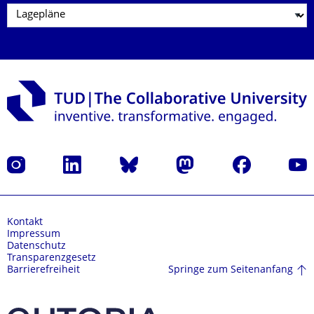
Instagram
LinkedIn
Bluesky
Mastodon
Facebook
Yout
Kontakt
Impressum
Datenschutz
Transparenzgesetz
Springe zum Seitenanfang
Barrierefreiheit