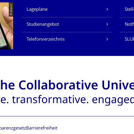
Unsere Dienste
© placit
Lagepläne
Stel
Studienangebot
Not
Telefonverzeichnis
SLU
parenzgesetz
Barrierefreiheit