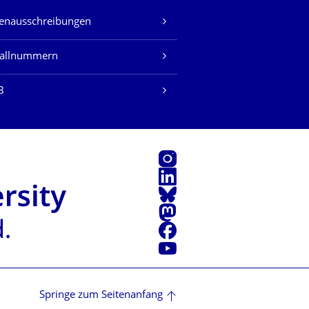
lenausschreibungen
fallnummern
B
Instagram
LinkedIn
Bluesky
Mastodon
Facebook
Youtube
Springe zum Seitenanfang