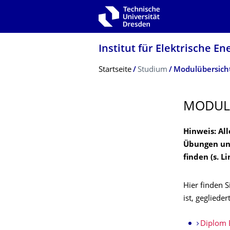
Zur Hauptnavigation springen
Zur Suche springen
Zum Inhalt springen
Institut für Elektrische 
Breadcrumb-Menü
Startseite
Studium
Modulübersich
MODUL
Hinweis: Al
Übungen und
finden (s. L
Hier finden S
ist, gegliede
Diplom E