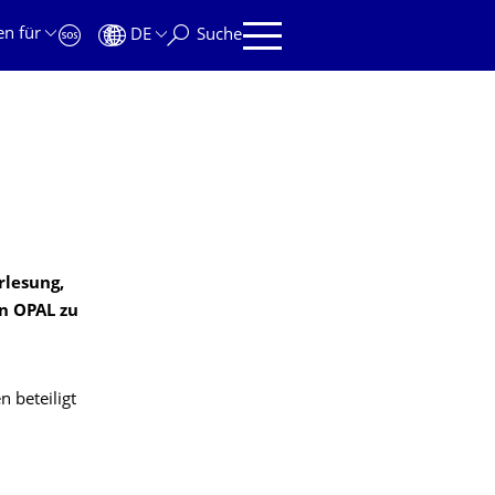
en für
DE
Suche
rlesung,
in OPAL zu
 beteiligt