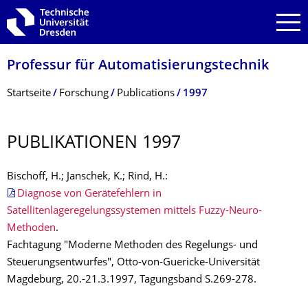
Zur Hauptnavigation springen
Zur Suche springen
Zum Inhalt springen
Professur für Automatisierungs­technik
Breadcrumb-Menü
Startseite
Forschung
Publications
1997
PUBLIKATIONEN 1997
Bischoff, H.; Janschek, K.; Rind, H.:
Diagnose von Gerätefehlern in
Satellitenlageregelungssystemen mittels Fuzzy-Neuro-
Methoden
.
Fachtagung "Moderne Methoden des Regelungs- und
Steuerungsentwurfes", Otto-von-Guericke-Universität
Magdeburg, 20.-21.3.1997, Tagungsband S.269-278.