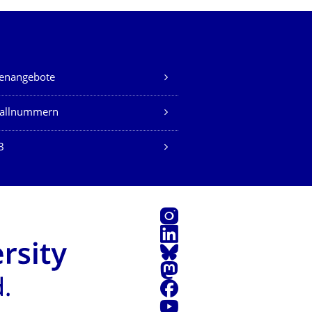
lenangebote
fallnummern
B
Instagram
LinkedIn
Bluesky
Mastodon
Facebook
Youtube