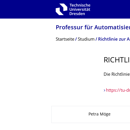
Zur Hauptnavigation springen
Zur Suche springen
Zum Inhalt springen
Professur für Automatisie
Breadcrumb-Menü
Startseite
Studium
Richtlinie zur 
RICHTL
Die Richtlini
https://tu-d
Zu dieser Seite
Petra Möge