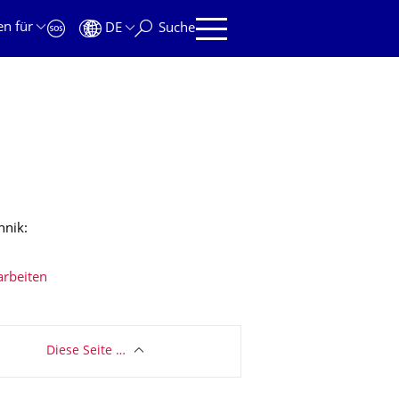
en für
DE
Suche
hnik:
arbeiten
Diese Seite …