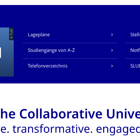
Unsere Dienste
© TUD
Lagepläne
Stel
Studiengänge von A-Z
Not
Telefonverzeichnis
SLU