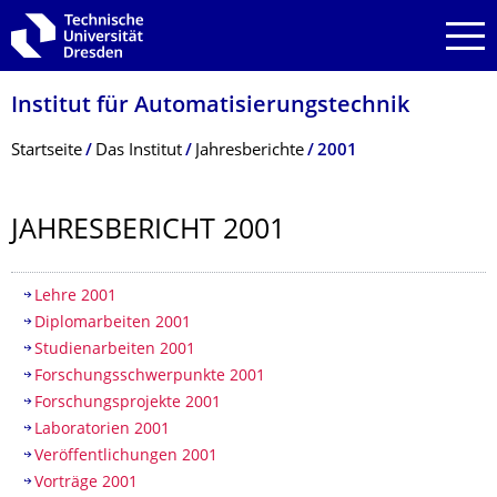
Zur Hauptnavigation springen
Zur Suche springen
Zum Inhalt springen
Institut für Automatisierungs­technik
Breadcrumb-Menü
Startseite
Das Institut
Jahresberichte
2001
JAHRESBERICHT 2001
Inhaltsverzeichnis
Lehre 2001
Diplomarbeiten 2001
Studienarbeiten 2001
Forschungsschwerpunkte 2001
Forschungsprojekte 2001
Laboratorien 2001
Veröffentlichungen 2001
Vorträge 2001