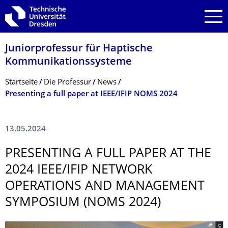
Zur Hauptnavigation springen
Zur Suche springen
Zum Inhalt springen
Junior­professur für Haptische
Kommunikations­systeme
Breadcrumb-Menü
Startseite
Die Professur
News
Presenting a full paper at IEEE/IFIP NOMS 2024
13.05.2024
­PRESENTING A FULL PAPER AT THE
2024 IEEE/IFIP NETWORK
OPERATIONS AND MANAGEMENT
SYMPOSIUM (NOMS 2024)