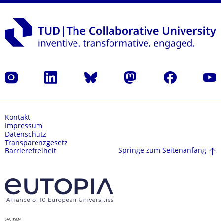
Instagram
LinkedIn
Bluesky
Mastodon
Facebook
Yout
Kontakt
Impressum
Datenschutz
Transparenzgesetz
Springe zum Seitenanfang
Barrierefreiheit