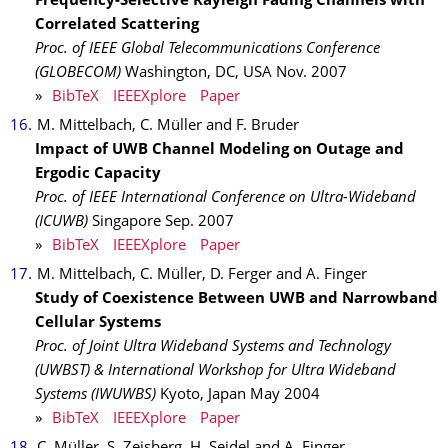
Frequency-Selective Rayleigh Fading Channels with
Correlated Scattering
Proc. of IEEE Global Telecommunications Conference
(GLOBECOM)
Washington, DC, USA
Nov.
2007
»
BibTeX
IEEEXplore
Paper
M. Mittelbach, C. Müller and F. Bruder
Impact of UWB Channel Modeling on Outage and
Ergodic Capacity
Proc. of IEEE International Conference on Ultra-Wideband
(ICUWB)
Singapore
Sep.
2007
»
BibTeX
IEEEXplore
Paper
M. Mittelbach, C. Müller, D. Ferger and A. Finger
Study of Coexistence Between UWB and Narrowband
Cellular Systems
Proc. of Joint Ultra Wideband Systems and Technology
(UWBST) & International Workshop for Ultra Wideband
Systems (IWUWBS)
Kyoto, Japan
May
2004
»
BibTeX
IEEEXplore
Paper