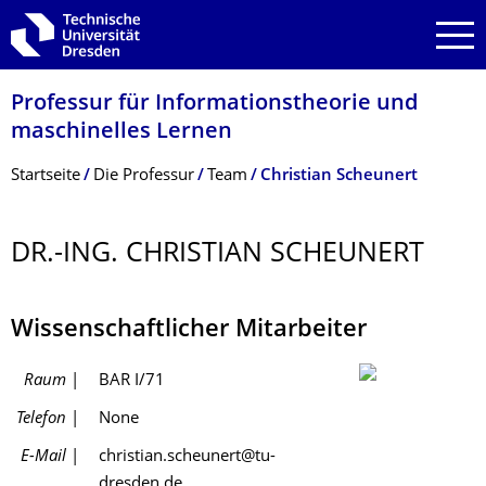
Zur Hauptnavigation springen
Zur Suche springen
Zum Inhalt springen
Professur für Informationstheo­rie und
maschinelles Lernen
Breadcrumb-Menü
Startseite
Die Professur
Team
Christian Scheunert
DR.-ING. CHRISTIAN SCHEUNERT
Wissenschaftlicher Mitarbeiter
Raum
|
BAR I/71
Telefon
|
None
E-Mail
|
christian.scheunert@
tu-
dresden.de