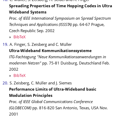
C. Müller, S. Zeisberg, H. Seidel and A. Finger
Spreading Properties of Time Hopping Codes in Ultra
Wideband Systems
Proc. of IEEE International Symposium on Spread Spectrum
Techniques and Applications (ISSSTA)
pp. 64-67
Prague,
Czech Republic
Sep.
2002
»
BibTeX
A. Finger, S. Zeisberg and C. Müller
Ultra-Wideband Kommunikationssysteme
ITG-Fachtagung "Neue Kommunikationsanwendungen in
modernen Netzen"
pp. 75-81
Duisburg, Deutschland
Feb.
2002
»
BibTeX
S. Zeisberg, C. Müller and J. Siemes
Performance Limits of Ultra-Wideband basic
Modulation Principles
Proc. of IEEE Global Communications Conference
(GLOBECOM)
pp. 816-820
San Antonio, Texas, USA
Nov.
2001