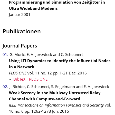
Programmierung und Simulation von Zeitjitter in
Ultra Wideband Modems
Januar 2001
Publikationen
Journal Papers
G. Murić, E. A. Jorswieck and C. Scheunert
Using LTI Dynamics to Identify the Influential Nodes
in a Network
PLOS ONE
vol. 11
no. 12
pp. 1-21
Dec.
2016
»
BibTeX
PLOS ONE
J. Richter, C. Scheunert, S. Engelmann and E. A. Jorswieck
Weak Secrecy in the Multiway Untrusted Relay
Channel with Compute-and-Forward
IEEE Transactions on Information Forensics and Security
vol.
10
no. 6
pp. 1262-1273
Jun.
2015