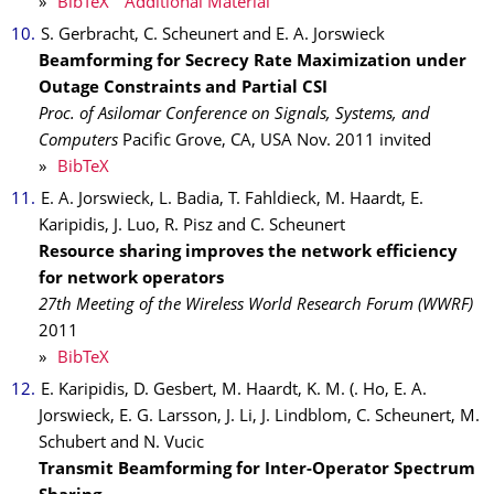
»
BibTeX
Additional Material
S. Gerbracht, C. Scheunert and E. A. Jorswieck
Beamforming for Secrecy Rate Maximization under
Outage Constraints and Partial CSI
Proc. of Asilomar Conference on Signals, Systems, and
Computers
Pacific Grove, CA, USA
Nov.
2011
invited
»
BibTeX
E. A. Jorswieck, L. Badia, T. Fahldieck, M. Haardt, E.
Karipidis, J. Luo, R. Pisz and C. Scheunert
Resource sharing improves the network efficiency
for network operators
27th Meeting of the Wireless World Research Forum (WWRF)
2011
»
BibTeX
E. Karipidis, D. Gesbert, M. Haardt, K. M. (. Ho, E. A.
Jorswieck, E. G. Larsson, J. Li, J. Lindblom, C. Scheunert, M.
Schubert and N. Vucic
Transmit Beamforming for Inter-Operator Spectrum