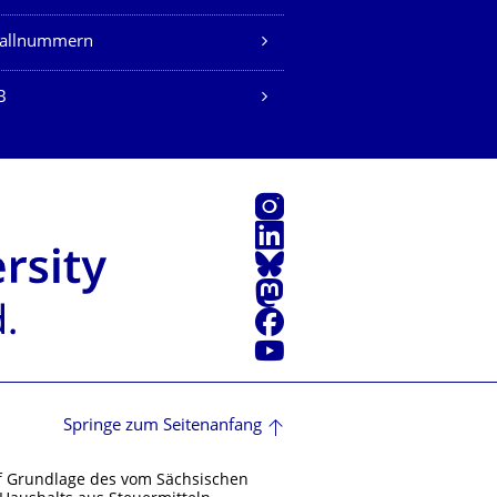
fallnummern
B
Instagram
LinkedIn
Bluesky
Mastodon
Facebook
Youtube
Springe zum Seitenanfang
f Grundlage des vom Sächsischen