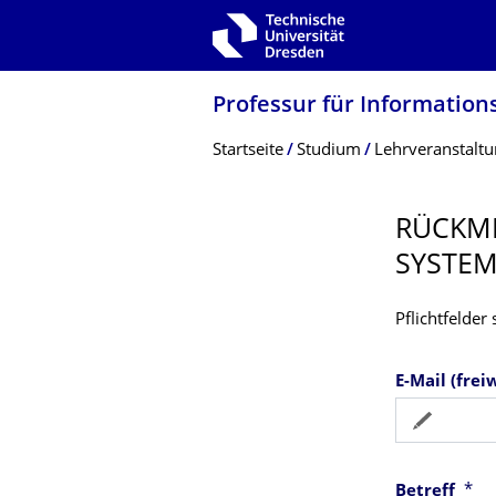
Zur Hauptnavigation springen
Zur Suche springen
Zum Inhalt springen
Professur für Information
Breadcrumb-Menü
Startseite
Studium
Lehrveranstalt
RÜCKME
SYSTEM
Pflichtfelder
E-Mail (frei
*
Betreff