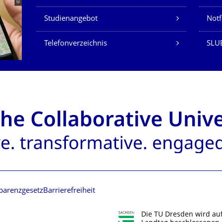
Studienangebot
Not
Telefonverzeichnis
SLU
parenzgesetz
Barrierefreiheit
Die TU Dresden wird au