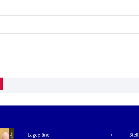
Unsere Dienste
© placit
Lagepläne
Stel