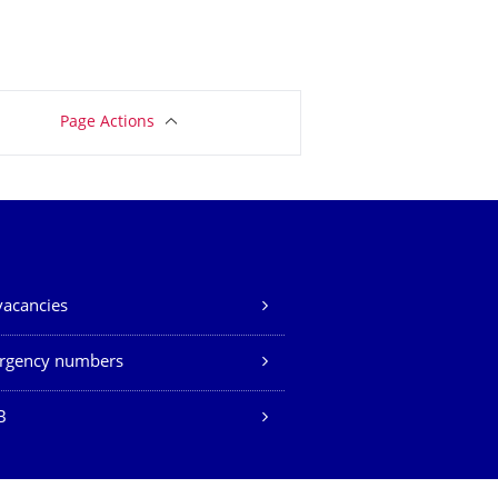
Page Actions
vacancies
rgency numbers
B