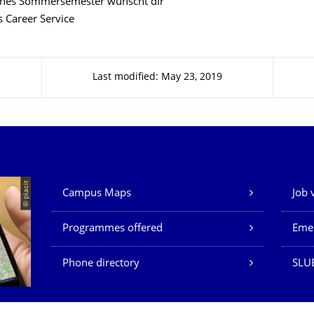
iches Sommersemester wünscht dir
 Career Service
Last modified: May 23, 2019
Our Services
© placit
Campus Maps
Job 
Programmes offered
Eme
Phone directory
SLU