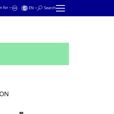
n for
EN
Search
CON