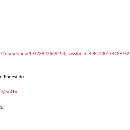
27872/CourseNode/99328942669194;jsessionid=49E25001E3C8F7
n findest du
ting-2019
zur