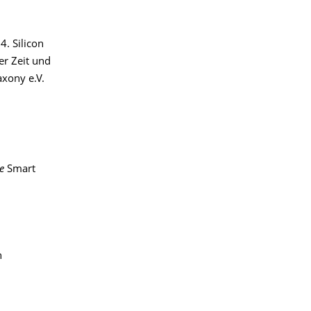
. Silicon
er Zeit und
xony e.V.
ie
Smart
n