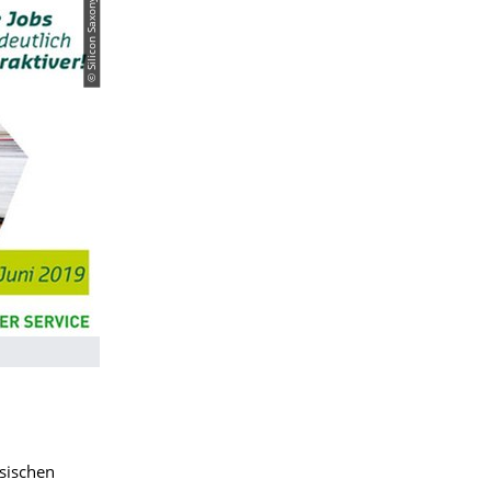
© Silicon Saxony
hsischen