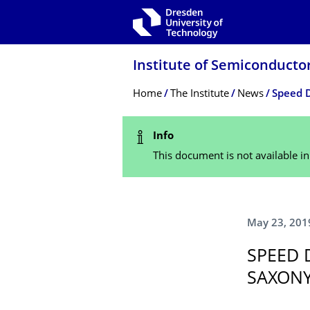
Skip to main navigation
Skip to search
Skip to content
Institute of Semiconduct
Breadcrumb Menu
Home
The Institute
News
Speed D
Status Message
Info
This document is not available i
May 23, 201
SPEED 
SAXONY