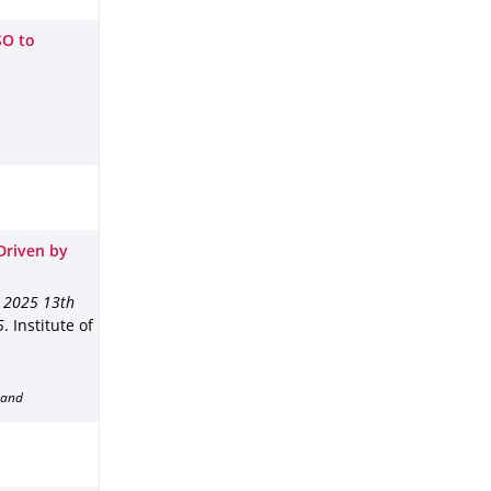
SO to
Driven by
,
2025 13th
5
.
Institute of
band