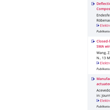
Deflect
Composi
Endesfel
Röbenack
Elektr
Publikatio
Closed-l
SMA wir
Wang, Z.
N.
,
13 M
Elektr
Publikatio
Manufac
actuate
Acevedo 
in: Jour
Elektr
Publikatio