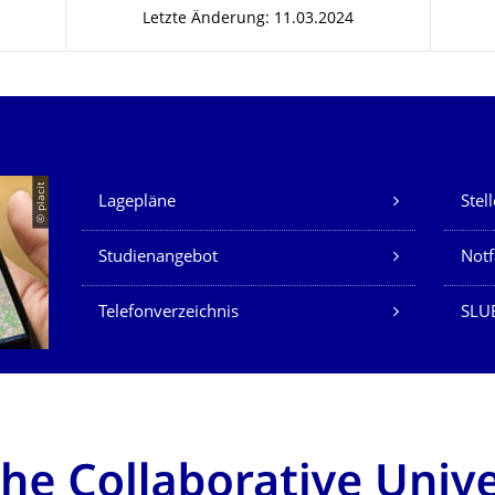
Letzte Änderung: 11.03.2024
Unsere Dienste
© placit
Lagepläne
Stel
Studienangebot
Not
Telefonverzeichnis
SLU