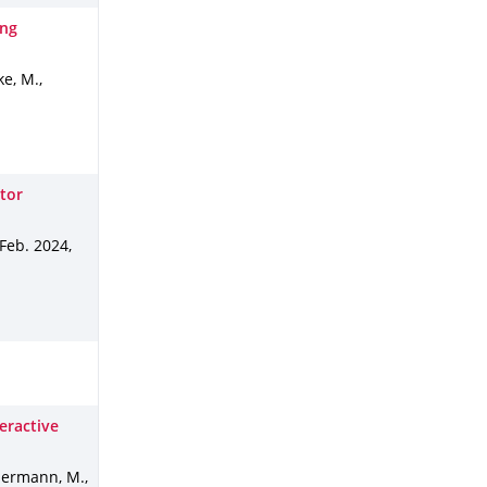
ing
ke, M.,
tor
 Feb. 2024
,
eractive
mmermann, M.,