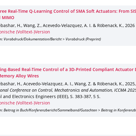
ree Real-Time Q-Learning Control of SMA Soft Actuators: From SI
d MIMO
ashar, H., Wang, Z., Acevedo-Velazquez, A. I. & Röbenack, K.
,
2026
onische (Volltext-)Version
on: Vorabdruck/Dokumentation/Bericht > Vorabdruck (Preprint)
ing-Based Real-Time Control of a 3D-Printed Compliant Actuator 
emory Alloy Wires
ashar, H., Acevedo-Velazquez, A. I., Wang, Z. & Röbenack, K.
,
2025
ional Conference on Control, Mechatronics and Automation, ICCMA 202
al and Electronics Engineers (IEEE)
,
S. 383-387
,
5 S.
onische (Volltext-)Version
on: Beitrag in Buch/Konferenzbericht/Sammelband/Gutachten > Beitrag in Konferenz