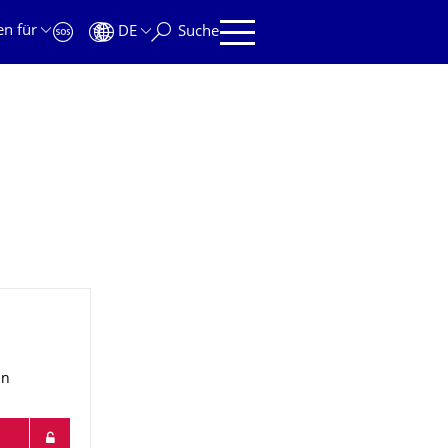
en für
DE
Suche
in