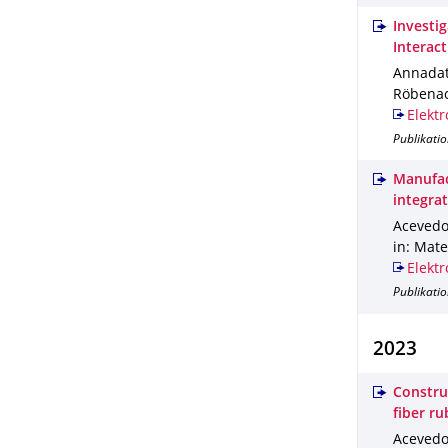
Investi
Interac
Annadata
Röbenack
Elektr
Publikatio
Manufac
integra
Acevedo-
in: Mate
Elektr
Publikatio
2023
Constru
fiber r
Acevedo‐