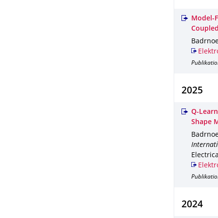
Model-F
Couple
Badrnoeb
Elektr
Publikati
2025
Q-Learn
Shape M
Badrnoeb
Internat
Electric
Elektr
Publikati
2024