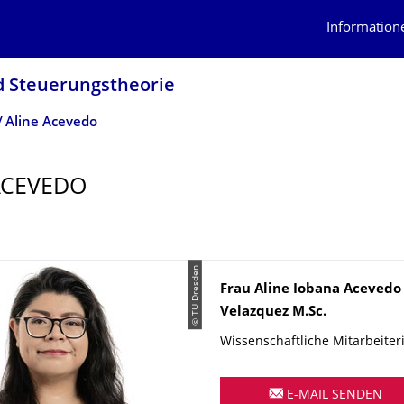
Information
nd Steuerungstheorie
Aline Acevedo
ACEVEDO
© TU Dresden
Name
Frau
Aline Iobana
Acevedo
Velazquez
M.Sc.
Wissenschaftliche Mitarbeiter
E-MAIL SENDEN