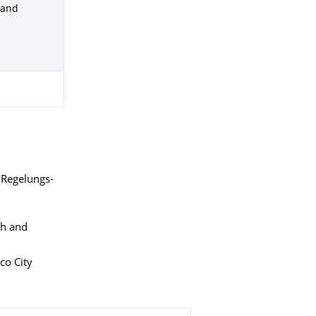
 and
r Regelungs-
ch and
co City