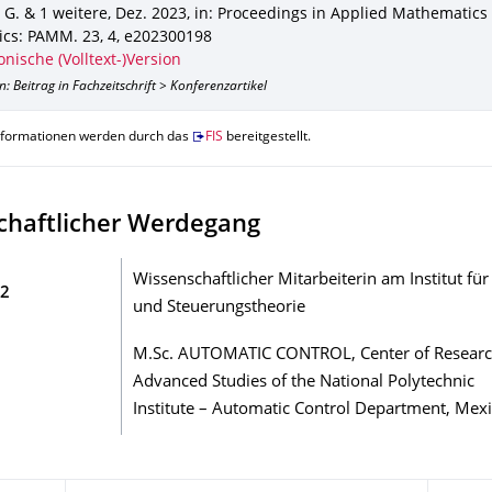
 G. & 1 weitere
,
Dez. 2023
,
in: Proceedings in Applied Mathematics
ics: PAMM
.
23
,
4
,
e202300198
onische (Volltext-)Version
n: Beitrag in Fachzeitschrift > Konferenzartikel
nformationen werden durch das
FIS
bereitgestellt.
chaftlicher Werdegang
Wissenschaftlicher Mitarbeiterin am Institut fü
22
und Steuerungstheorie
M.Sc. AUTOMATIC CONTROL, Center of Resear
Advanced Studies of the National Polytechnic
Institute – Automatic Control Department, Mexi