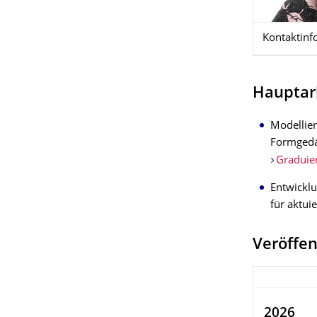
Kontaktinf
Hauptar
Modellie
Formgedä
Graduier
Entwickl
für aktui
Veröffe
2026