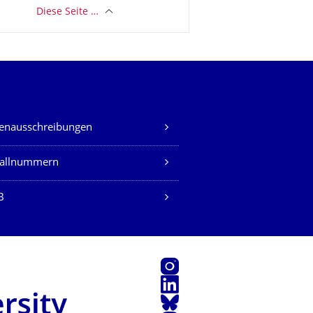
Diese Seite …
lenausschreibungen
fallnummern
B
Instagram
LinkedIn
Bluesky