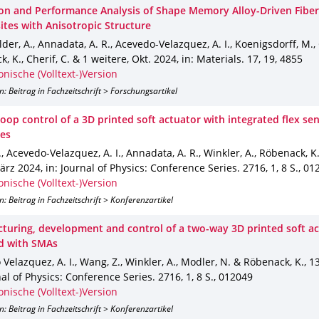
ion and Performance Analysis of Shape Memory Alloy-Driven Fibe
tes with Anisotropic Structure
der, A., Annadata, A. R., Acevedo-Velazquez, A. I., Koenigsdorff, M., 
, K., Cherif, C. & 1 weitere
,
Okt. 2024
,
in: Materials
.
17
,
19
,
4855
onische (Volltext-)Version
n: Beitrag in Fachzeitschrift > Forschungsartikel
oop control of a 3D printed soft actuator with integrated flex se
es
, Acevedo-Velazquez, A. I., Annadata, A. R., Winkler, A., Röbenack, K
ärz 2024
,
in: Journal of Physics: Conference Series
.
2716
,
1
,
8 S.
,
01
onische (Volltext-)Version
n: Beitrag in Fachzeitschrift > Konferenzartikel
turing, development and control of a two-way 3D printed soft a
d with SMAs
Velazquez, A. I., Wang, Z., Winkler, A., Modler, N. & Röbenack, K.
,
1
nal of Physics: Conference Series
.
2716
,
1
,
8 S.
,
012049
onische (Volltext-)Version
n: Beitrag in Fachzeitschrift > Konferenzartikel