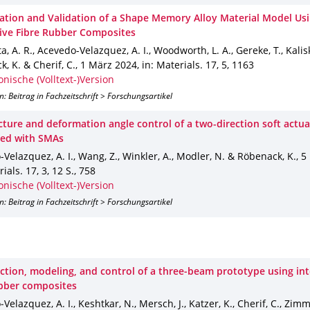
gation and Validation of a Shape Memory Alloy Material Model Us
tive Fibre Rubber Composites
, A. R., Acevedo-Velazquez, A. I., Woodworth, L. A., Gereke, T., Kalis
, K. & Cherif, C.
,
1 März 2024
,
in: Materials
.
17
,
5
,
1163
onische (Volltext-)Version
n: Beitrag in Fachzeitschrift > Forschungsartikel
ture and deformation angle control of a two-direction soft actua
ted with SMAs
Velazquez, A. I., Wang, Z., Winkler, A., Modler, N. & Röbenack, K.
,
5
rials
.
17
,
3
,
12 S.
,
758
onische (Volltext-)Version
n: Beitrag in Fachzeitschrift > Forschungsartikel
ction, modeling, and control of a three‐beam prototype using int
ubber composites
Velazquez, A. I., Keshtkar, N., Mersch, J., Katzer, K., Cherif, C., Zi