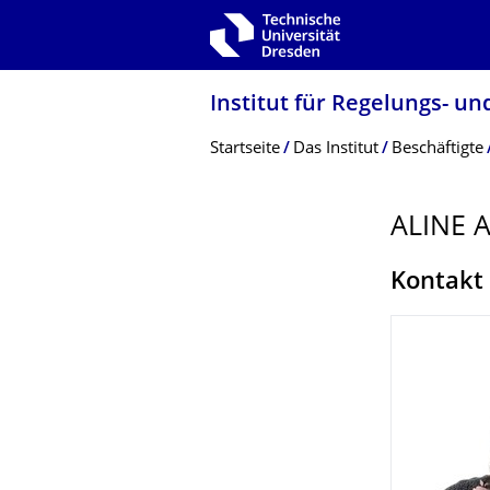
Zur Hauptnavigation springen
Zur Suche springen
Zum Inhalt springen
Institut für Regelungs- u
Breadcrumb-Menü
Startseite
Das Institut
Beschäftigte
ALINE 
Kontakt