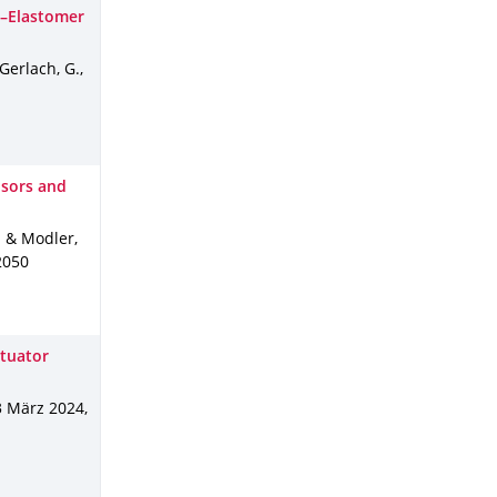
r–Elastomer
Gerlach, G.,
nsors and
. & Modler,
2050
ctuator
3 März 2024
,